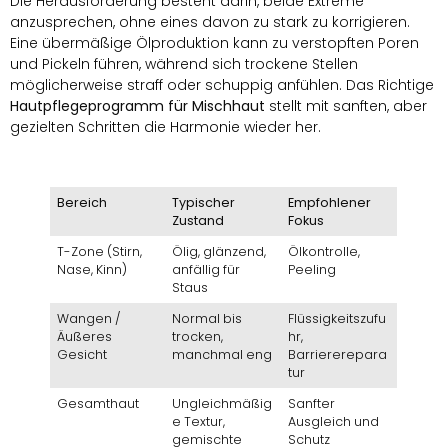
Die Herausforderung besteht darin, beide Extreme
anzusprechen, ohne eines davon zu stark zu korrigieren.
Eine übermäßige Ölproduktion kann zu verstopften Poren
und Pickeln führen, während sich trockene Stellen
möglicherweise straff oder schuppig anfühlen. Das Richtige
Hautpflegeprogramm für Mischhaut
stellt mit sanften, aber
gezielten Schritten die Harmonie wieder her.
Bereich
Typischer
Empfohlener
Zustand
Fokus
T-Zone (Stirn,
Ölig, glänzend,
Ölkontrolle,
Nase, Kinn)
anfällig für
Peeling
Staus
Wangen /
Normal bis
Flüssigkeitszufu
Äußeres
trocken,
hr,
Gesicht
manchmal eng
Barriererepara
tur
Gesamthaut
Ungleichmäßig
Sanfter
e Textur,
Ausgleich und
gemischte
Schutz