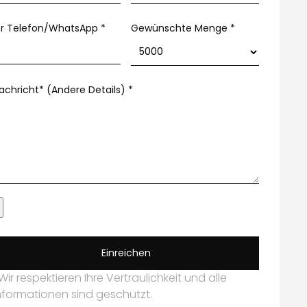
hr Telefon/WhatsApp
*
Gewünschte Menge *
achricht* (Andere Details)
*
Einreichen
Wir respektieren Ihre Vertraulichkeit und alle
nformationen sind geschützt.