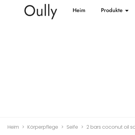
Heim
Produkte
Heim
>
Körperpflege
>
Seife
>
2
bars coconut oil 