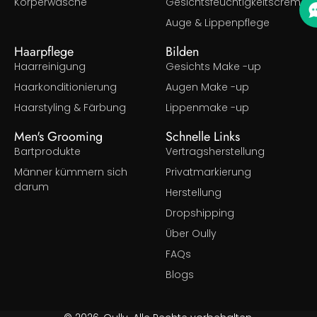
Körperwäsche
Gesichtsfeuchtigkeitscreme
Auge & Lippenpflege
Haarpflege
Bilden
Haarreinigung
Gesichts Make -up
Haarkonditionierung
Augen Make -up
Haarstyling & Färbung
Lippenmake -up
Men's Grooming
Schnelle Links
Bartprodukte
Vertragsherstellung
Männer kümmern sich
Privatmarkierung
darum
Herstellung
Dropshipping
Über Oully
FAQs
Blogs