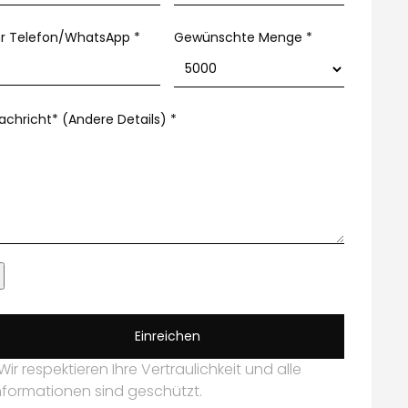
hr Telefon/WhatsApp
*
Gewünschte Menge *
achricht* (Andere Details)
*
Einreichen
Wir respektieren Ihre Vertraulichkeit und alle
nformationen sind geschützt.