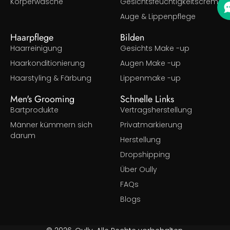
Körperwäsche
Gesichtsfeuchtigkeitscreme
Auge & Lippenpflege
Haarpflege
Bilden
Haarreinigung
Gesichts Make -up
Haarkonditionierung
Augen Make -up
Haarstyling & Färbung
Lippenmake -up
Men's Grooming
Schnelle Links
Bartprodukte
Vertragsherstellung
Männer kümmern sich
Privatmarkierung
darum
Herstellung
Dropshipping
Über Oully
FAQs
Blogs