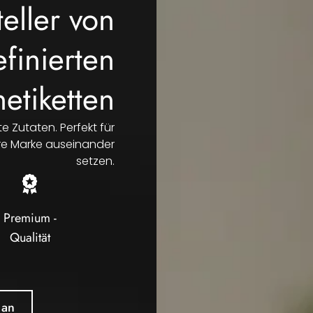
eller von
finierten
netiketten
e Zutaten. Perfekt für
re Marke auseinander
setzen.
Premium -
Qualität
 an