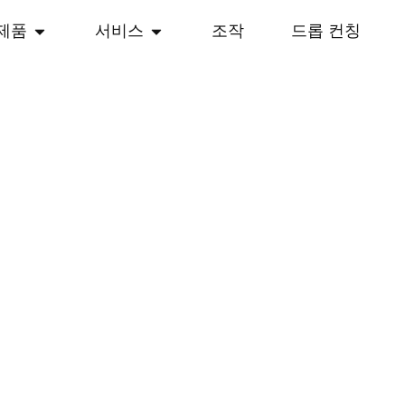
제품
서비스
조작
드롭 컨칭