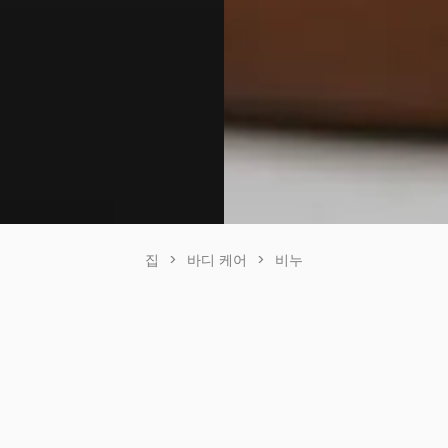
집
>
바디 케어
>
비누