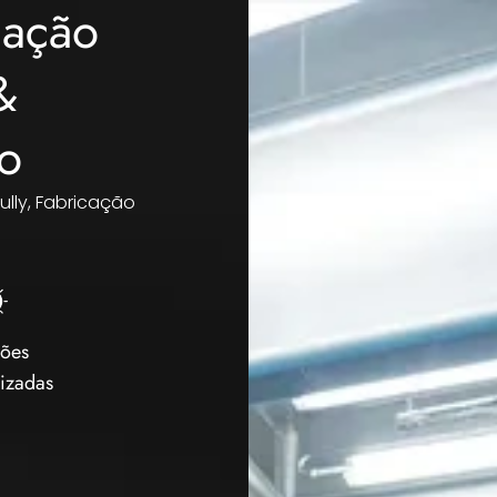
cação
&
do
lly, Fabricação
.
ções
lizadas