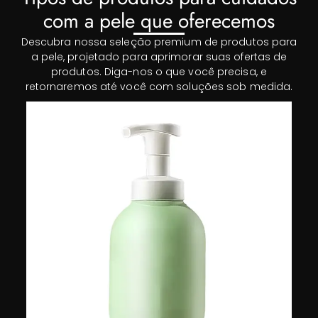
com a pele que oferecemos
Descubra nossa seleção premium de produtos para
a pele, projetado para aprimorar suas ofertas de
produtos. Diga-nos o que você precisa, e
retornaremos até você com soluções sob medida.