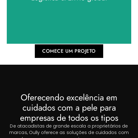
volume, também oferecemos opções de
embalagens totalmente personalizáveis. Nosso
processo de embalagem garante que os produtos
sejam selados com segurança, protegido durante o
trânsito, e alinhado com a imagem da sua marca.
COMECE UM PROJETO
Logística & Envio global
Nossa equipe de logística coordena remessas
globais eficientes e oportunas. Tratamos de toda a
documentação necessária, desembaraço
Oferecendo excelência em
alfandegário, e conformidade para garantir a
entrega tranquila de produtos para mais de 20
cuidados com a pele para
países em todo o mundo.
empresas de todos os tipos
De atacadistas de grande escala a proprietários de
marcas, Oully oferece as soluções de cuidados com