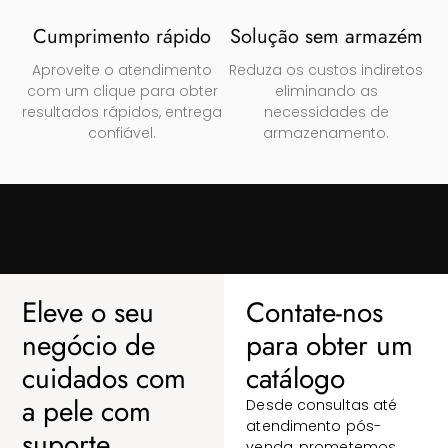
Cumprimento rápido
Solução sem armazém
Aproveite o atendimento
Reduza os custos indiretos
com um clique para obter
eliminando as
resultados rápidos, entrega
necessidades de
confiável.
armazenamento.
Eleve o seu
Contate-nos
negócio de
para obter um
cuidados com
catálogo
a pele com
Desde consultas até
atendimento pós-
suporte
venda, prometemos