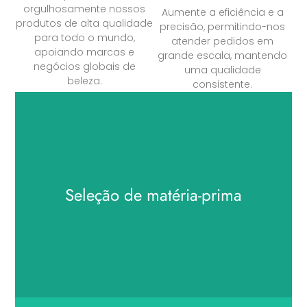
orgulhosamente nossos
Aumente a eficiência e a
produtos de alta qualidade
precisão, permitindo-nos
para todo o mundo,
atender pedidos em
apoiando marcas e
grande escala, mantendo
negócios globais de
uma qualidade
beleza.
consistente.
Seleção de matéria-prima