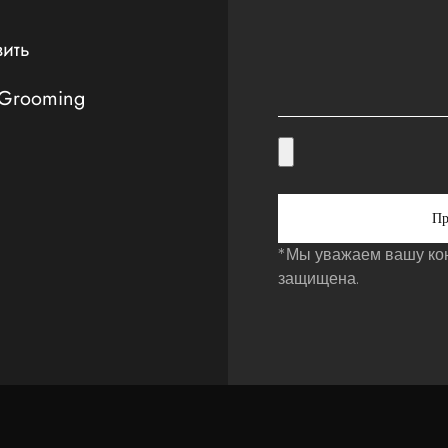
вить
 Grooming
Пр
*Мы уважаем вашу ко
защищена.