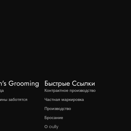
n's Grooming
Быстрые Ссылки
да
Контрактное производство
ины заботятся
Частная маркировка
Производство
Бросание
О oully