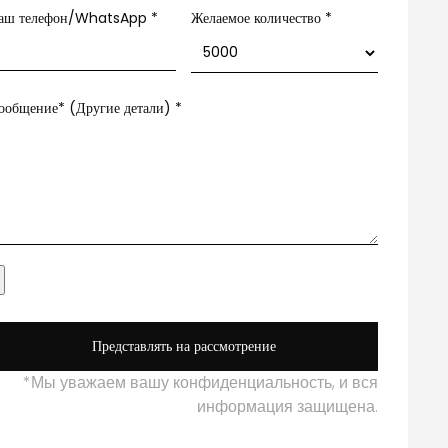
аш телефон/WhatsApp
*
Желаемое количество *
ообщение* (Другие детали)
*
Представлять на рассмотрение
*Мы уважаем вашу конфиденциальность, и вся
информация защищена.