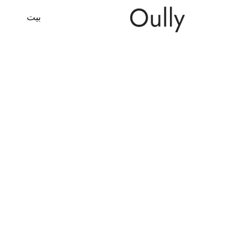
بيت
م