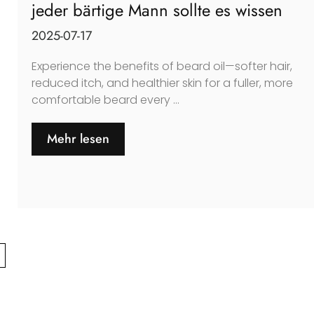
jeder bärtige Mann sollte es wissen
2025-07-17
Experience the benefits of beard oil—softer hair
,
reduced itch
,
and healthier skin for a fuller
,
more
comfortable beard every
...
Mehr lesen