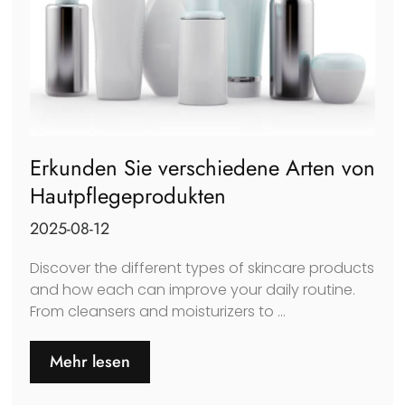
Erkunden Sie verschiedene Arten von
Hautpflegeprodukten
2025-08-12
Discover the different types of skincare products
and how each can improve your daily routine
.
From cleansers and moisturizers to
...
Mehr lesen