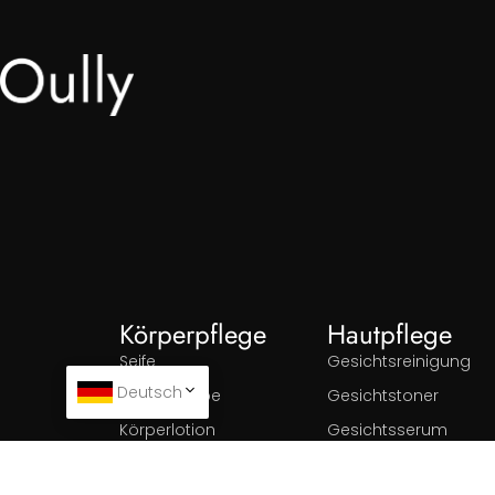
Körperpflege
Hautpflege
Seife
Gesichtsreinigung
Deutsch
Badebombe
Gesichtstoner
Körperlotion
Gesichtsserum
Sonnenschutzmittel
Gesichtsmaske