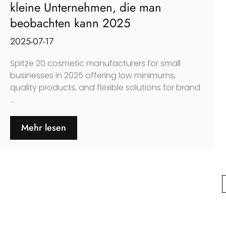
kleine Unternehmen, die man
beobachten kann 2025
2025-07-17
Spitze 20
cosmetic manufacturers for small
businesses in
2025
offering low minimums
,
quality products
,
and flexible solutions for brand
...
Mehr lesen