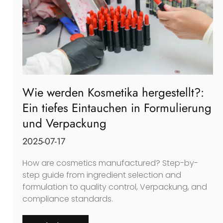
Wie werden Kosmetika hergestellt?:
Ein tiefes Eintauchen in Formulierung
und Verpackung
2025-07-17
How are cosmetics manufactured
?
Step-by-
step guide from ingredient selection and
formulation to quality control
, Verpackung,
and
compliance standards
.