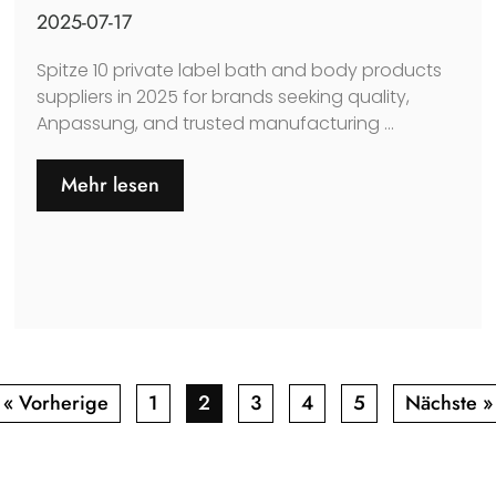
2025-07-17
Spitze 10
private label bath and body products
suppliers in
2025
for brands seeking quality
,
Anpassung,
and trusted manufacturing
...
Mehr lesen
« Vorherige
1
2
3
4
5
Nächste »