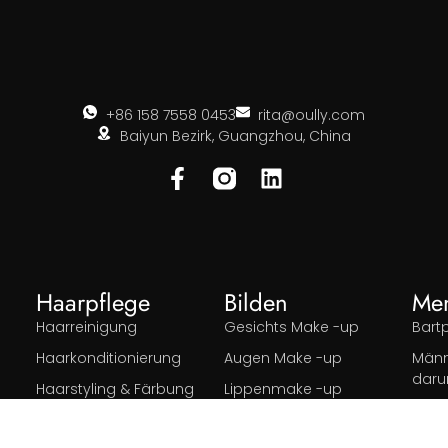
+86 158 7558 0453
rita@oully.com
Baiyun Bezirk, Guangzhou, China
Haarpflege
Bilden
Me
Haarreinigung
Gesichts Make -up
Bart
Haarkonditionierung
Augen Make -up
Männ
dar
Haarstyling & Färbung
Lippenmake -up