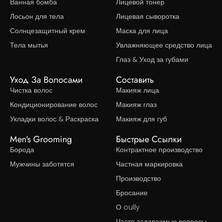
Ванная бомба
Лицевой тонер
Лосьон для тела
Лицевая сыворотка
Солнцезащитный крем
Маска для лица
Тела мытья
Увлажняющее средство лица
Глаз & Уход за губами
Уход За Волосами
Составить
Чистка волос
Макияж лица
Кондиционирование волос
Макияж глаз
Укладки волос & Раскраска
Макияж для губ
Men's Grooming
Быстрые Ссылки
Борода
Контрактное производство
Мужчины заботятся
Частная маркировка
Производство
Бросание
О oully
Часто задаваемые вопросы