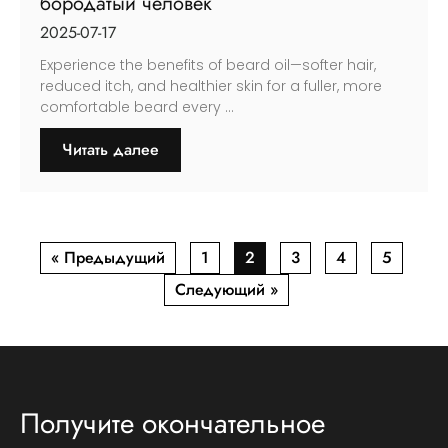
бородатый человек
2025-07-17
Experience the benefits of beard oil—softer hair
,
reduced itch
,
and healthier skin for a fuller
,
more
comfortable beard every
...
Читать далее
« Предыдущий
1
2
3
4
5
Следующий »
Получите окончательное