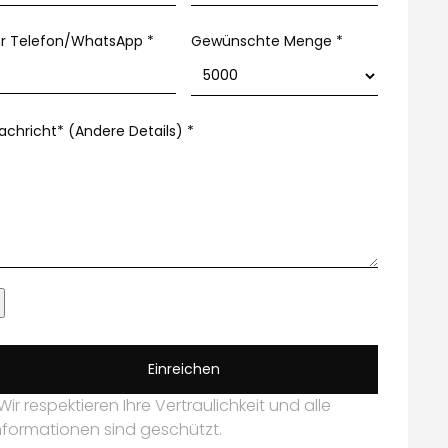
hr Telefon/WhatsApp
*
Gewünschte Menge *
achricht* (Andere Details)
*
Einreichen
Wir respektieren Ihre Vertraulichkeit und alle
nformationen sind geschützt.