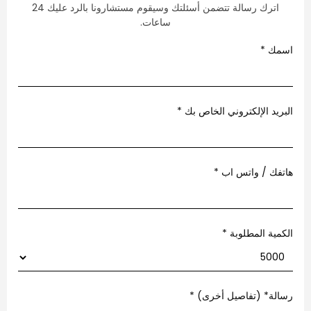
اترك رسالة تتضمن أسئلتك وسيقوم مستشارونا بالرد عليك 24
ساعات.
مك
*
ريد الإلكتروني الخاص بك
*
فك / واتس اب
*
مية المطلوبة *
لة* (تفاصيل أخرى)
*