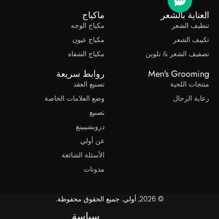
ناية بالشعر
ماكياج
يف الشعر
مكياج الوجه
يف الشعر
مكياج عيون
يف الشعر & تلوين
مكياج الشفاه
Men's Groom
روابط سريعة
ات اللحية
تصنيع العقد
ة الرجال
وضع العلامات الخاصة
تصنيع
دروبشيبينغ
عن أولي
الأسئلة الشائعة
مدونات
© 2026, أولي. جميع الحقوق محفوظة.
سياسة