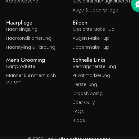
Körperwäsche
Gesichtsfeuchtigkeitscreme
Auge & Lippenpflege
Haarpflege
Bilden
Haarreinigung
Gesichts Make -up
Haarkonditionierung
Augen Make -up
Haarstyling & Färbung
Lippenmake -up
Men's Grooming
Schnelle Links
Bartprodukte
Vertragsherstellung
Männer kümmern sich
Privatmarkierung
darum
Herstellung
Dropshipping
Über Oully
FAQs
Blogs