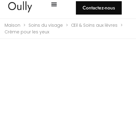
Contactez-nous
Maison
>
Soins du visage
>
Œil & Soins aux lèvres
>
Crème pour les yeux