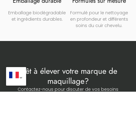
Emballage durable
Formules sur mesure
Emballage biodégradable
Formulé pour le nettoyage
et ingrédients durables.
en profondeur et différents
soins du cuir chevelu.
Prêt à élever votre marque de
maquillage?
Contactez-nous pour discuter de vos besoins
spécifiques et comment nous pouvons soutenir la
croissance de votre marque sur le marché cosmétique.
Obtenez un catalogue complet