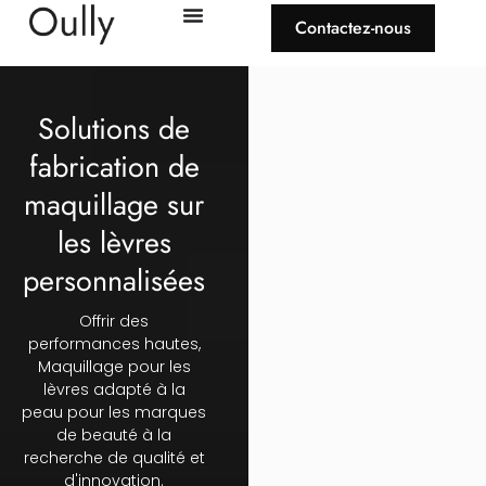
Contactez-nous
Solutions de
fabrication de
maquillage sur
les lèvres
personnalisées
Offrir des
performances hautes,
Maquillage pour les
lèvres adapté à la
peau pour les marques
de beauté à la
recherche de qualité et
d'innovation.