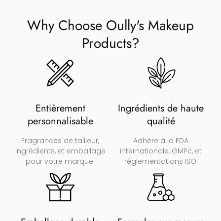
Why Choose Oully's Makeup
Products
?
Entièrement
Ingrédients de haute
personnalisable
qualité
Fragrances de tailleur,
Adhère à la FDA
ingrédients, et emballage
internationale, GMPc, et
pour votre marque.
réglementations ISO.