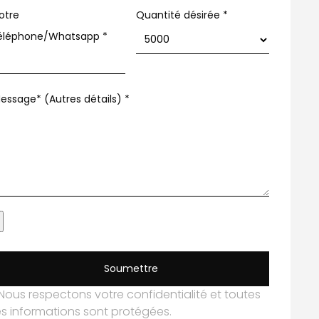
otre
Quantité désirée *
éléphone/Whatsapp
*
essage* (Autres détails)
*
Soumettre
Nous respectons votre confidentialité et toutes
es informations sont protégées.