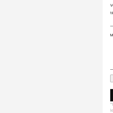
V
t
M
*
l