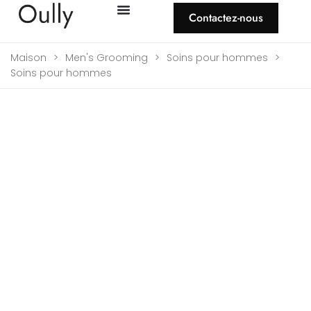
Contactez-nous
Maison
>
Men's Grooming
>
Soins pour hommes
>
Soins pour hommes