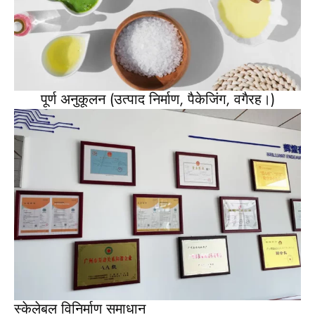
पूर्ण अनुकूलन (उत्पाद निर्माण, पैकेजिंग, वगैरह।)
स्केलेबल विनिर्माण समाधान