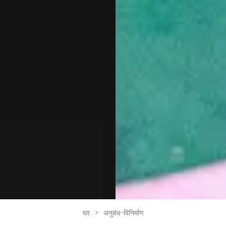
घर
>
अनुबंध-विनिर्माण