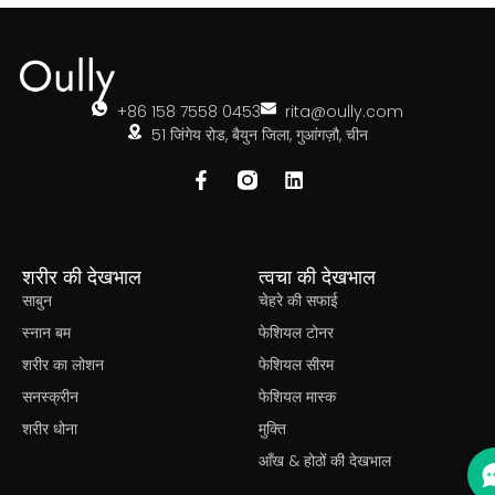
+86 158 7558 0453
rita@oully.com
51 जिंगेय रोड, बैयुन जिला, गुआंगज़ौ, चीन
शरीर की देखभाल
त्वचा की देखभाल
साबुन
चेहरे की सफाई
स्नान बम
फेशियल टोनर
शरीर का लोशन
फेशियल सीरम
सनस्क्रीन
फेशियल मास्क
शरीर धोना
मुक्ति
आँख & होठों की देखभाल