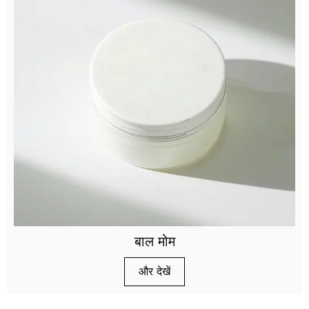
बाल मोम
और देखें