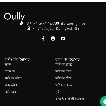
+86 158 7558 0453
rita@oully.com
51 जिंगेय रोड, बैयुन जिला, गुआंगज़ौ, चीन
शरीर की देखभाल
त्वचा की देखभाल
साबुन
चेहरे की सफाई
स्नान बम
फेशियल टोनर
शरीर का लोशन
फेशियल सीरम
सनस्क्रीन
फेशियल मास्क
शरीर धोना
मुक्ति
आँख & होठों की देखभाल