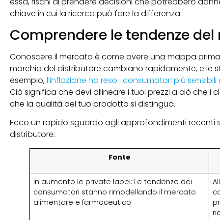
essa, rischi di prendere decisioni che potrebbero danne
chiave in cui la ricerca può fare la differenza.
Comprendere le tendenze del m
Conoscere il mercato è come avere una mappa prima di 
marchio del distributore cambiano rapidamente, e le s
esempio,
l’inflazione ha reso i consumatori più sensibili 
Ciò significa che devi allineare i tuoi prezzi a ciò che 
che la qualità del tuo prodotto si distingua.
Ecco un rapido sguardo agli approfondimenti recenti su
distributore:
Fonte
In aumento le private label: Le tendenze dei
Al
consumatori stanno rimodellando il mercato
co
alimentare e farmaceutico
pr
ri