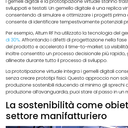
I gemelli digitali e la prototipazione virtuale stanno t
sviluppati e testati. Un gemello digitale è una replica v
consentendo di simulare e ottimizzare i progetti prima 
consente di identificare tempestivamente potenziali pr
Per esempio, Altum RF ha utilizzato la tecnologia del ge
di 30%
. Affrontando i difetti di progettazione nella fase
del prodotto e accelerato il time-to-market. La visibili
inoltre consentito un processo decisionale più rapido, g
allineate durante tutto il processo di sviluppo.
La prototipazione virtuale integra i gemelli digitali con
senza creare prototipi fisici. Questo approccio non sol
produzione sostenibili riducendo al minimo gli sprechi 
produzione all’avanguardia, puoi stare al passo in un
La sostenibilità come obiet
settore manifatturiero