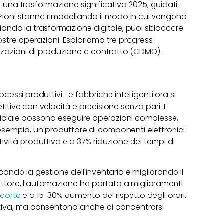
una trasformazione significativa 2025, guidati
ioni stanno rimodellando il modo in cui vengono
iando la trasformazione digitale, puoi sbloccare
e vostre operazioni. Esploriamo tre progressi
zzazioni di produzione a contratto (CDMO).
ssi produttivi. Le fabbriche intelligenti ora si
titive con velocità e precisione senza pari. I
rtificiale possono eseguire operazioni complesse,
 esempio, un produttore di componenti elettronici
vità produttiva e a 37% riduzione dei tempi di
ando la gestione dell'inventario e migliorando il
settore, l’automazione ha portato a miglioramenti
scorte
e a 15-30% aumento del rispetto degli orari.
rativa, ma consentono anche di concentrarsi