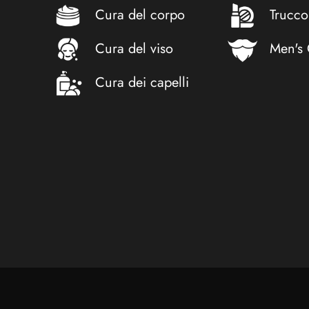
Cura del corpo
Trucco
Cura del viso
Men's
Cura dei capelli