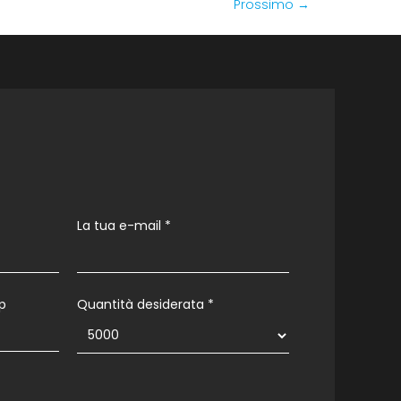
Prossimo
→
La tua e-mail
*
p
Quantità desiderata *