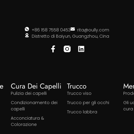
+86 158 7558 0453
rita@oully.com
Distretto di Baiyun, Guangzhou, Cina
le
Cura Dei Capelli
Trucco
Me
Pulizia dei capelli
Trucco viso
Prodo
Condizionamento dei
Trucco per gli occhi
Gli 
capelli
cura
Trucco labbra
Acconciatura &
Colorazione