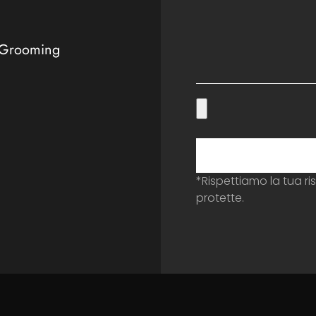
 Grooming
*Rispettiamo la tua ri
protette.