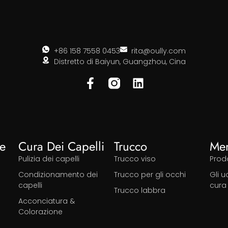
+86 158 7558 0453
rita@oully.com
Distretto di Baiyun, Guangzhou, Cina
le
Cura Dei Capelli
Trucco
Me
Pulizia dei capelli
Trucco viso
Prodo
Condizionamento dei
Trucco per gli occhi
Gli 
capelli
cura
Trucco labbra
Acconciatura &
Colorazione