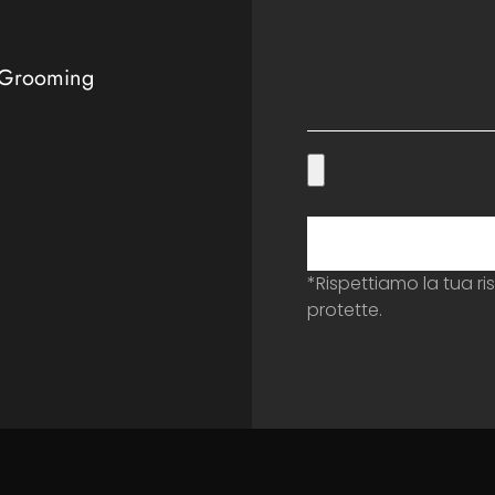
 Grooming
*Rispettiamo la tua ri
protette.