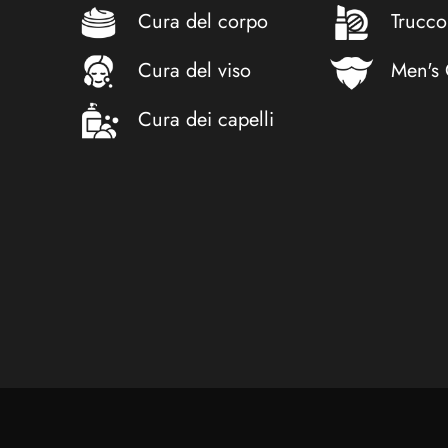
Cura del corpo
Trucco
Cura del viso
Men's
Cura dei capelli