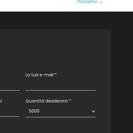
Prossimo
→
La tua e-mail
*
p
Quantità desiderata *