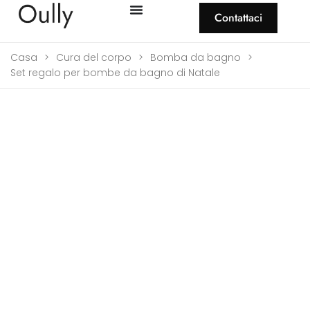
Contattaci
Casa
>
Cura del corpo
>
Bomba da bagno
>
Set regalo per bombe da bagno di Natale