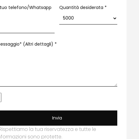
l tuo telefono/Whatsapp
Quantità desiderata *
essaggio* (Altri dettagli)
*
Invia
Rispettiamo la tua riservatezza e tutte le
nformazioni sono protette.