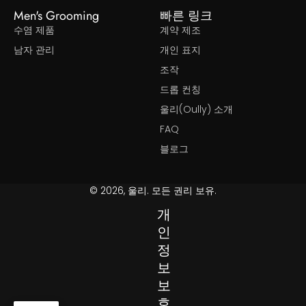
Men's Grooming
빠른 링크
수염 제품
계약 제조
남자 관리
개인 표지
조작
드롭 컨칭
울리(Oully) 소개
FAQ
블로그
© 2026, 울리. 모든 권리 보유.
개
인
정
보
보
호