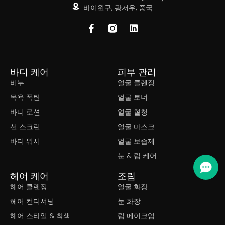
바이윈구, 광저우, 중국
바디 케어
피부 관리
비누
얼굴 클렌징
목욕 폭탄
얼굴 토너
바디 로션
얼굴 혈청
선 스크린
얼굴 마스크
바디 워시
얼굴 보습제
눈 & 립 케어
헤어 케어
조립
헤어 클렌징
얼굴 화장
헤어 컨디셔닝
눈 화장
헤어 스타일 & 착색
립 메이크업