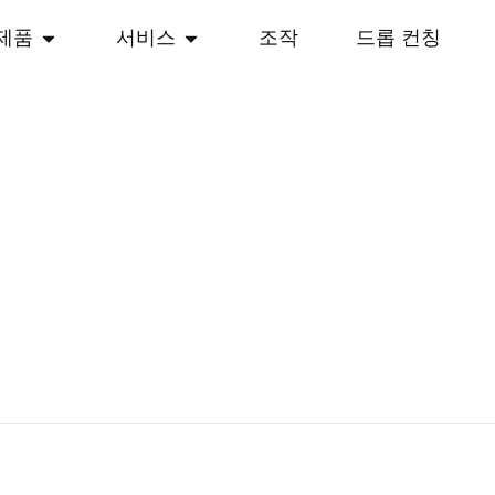
제품
서비스
조작
드롭 컨칭