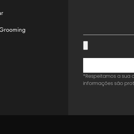
ar
 Grooming
*Respeitamos a sua c
informações são prot