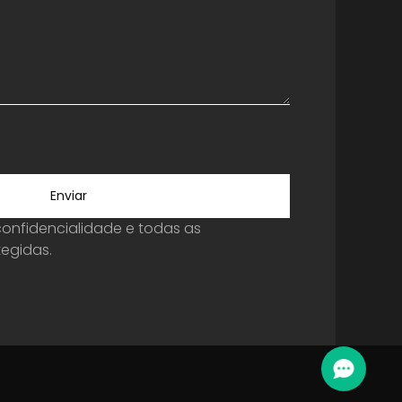
Enviar
onfidencialidade e todas as
egidas.