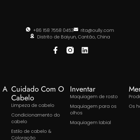
+86 158 7558 0453
rita@oully.com
Distrito de Baiyun, Cantão, China
 A
Cuidado Com O
Inventar
Me
Cabelo
Maquiagem de rosto
Prod
Limpeza de cabelo
Maquiagem para os
Os h
olhos
Condicionamento do
cabelo
Maquiagem labial
Estilo de cabelo &
Coloração