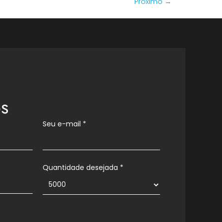
Próximo
→
s
Seu e-mail
*
Quantidade desejada *