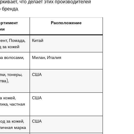
кивает, что делает этих производителей
 бренда.
ортимент
Расположение
ии
ент, Помада,
Китай
д за кожей
за волосами,
Милан, Италия
ки, тонеры,
США
ва),
а кожей,
США
ика, частная
од за кожей,
США
личная марка