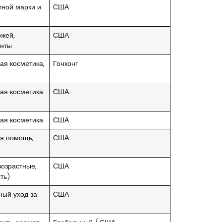
тной марки и
США
ожей,
США
енты
ная косметика,
Гонконг
ная косметика
США
ная косметика
США
ая помощь,
США
возрастные,
США
ть)
ный уход за
США