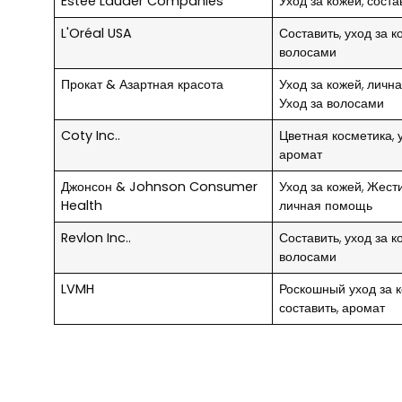
Estée Lauder Companies
Уход за кожей, соста
L'Oréal USA
Составить, уход за к
волосами
Прокат & Азартная красота
Уход за кожей, личн
Уход за волосами
Coty Inc..
Цветная косметика, у
аромат
Джонсон & Johnson Consumer
Уход за кожей, Жест
Health
личная помощь
Revlon Inc..
Составить, уход за к
волосами
LVMH
Роскошный уход за к
составить, аромат