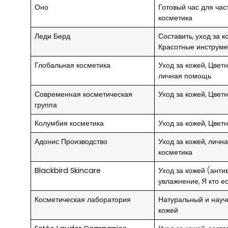
Оно
Готовый час для час
косметика
Леди Берд
Составить, уход за к
Красотные инструм
Глобальная косметика
Уход за кожей, Цвет
личная помощь
Современная косметическая
Уход за кожей, Цвет
группа
Колумбия косметика
Уход за кожей, Цвет
Адонис Производство
Уход за кожей, личн
косметика
Blackbird Skincare
Уход за кожей (анти
увлажнение, Я кто ес
Косметическая лаборатория
Натуральный и науч
кожей