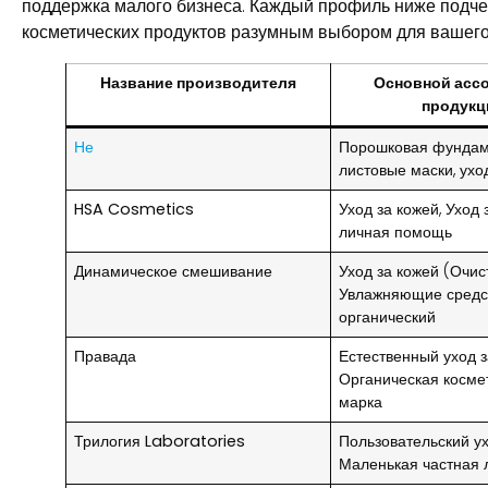
поддержка малого бизнеса. Каждый профиль ниже подчер
косметических продуктов разумным выбором для вашего
Название производителя
Основной асс
продукц
Не
Порошковая фундам
листовые маски, ухо
HSA Cosmetics
Уход за кожей, Уход 
личная помощь
Динамическое смешивание
Уход за кожей (Очист
Увлажняющие средст
органический
Правада
Естественный уход з
Органическая космет
марка
Трилогия Laboratories
Пользовательский ух
Маленькая частная 