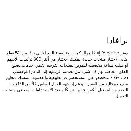
رافادا
يوفر Pravada إنتاجًا مرنًا بكميات منخفضة الحد الأدنى بدءًا من 50 قِطَع,
مثالي لاختبار منتجات جديدة. يمكنك الاختيار من أكثر 300 تركيبات الأسهم
و طلب صياغة مخصصة لتطوير المنتجات الفريدة. تغطي خدمات تصنيع
لعقود الخاصة بهم كل شيء من تصميم الرسوم إلى الدعم اللوجستي.
Pravada متخصص في المستحضرات الطبيعية والعضوية, التمسك بمعايير
نظيف وخالية من القسوة. يدعم إنتاجهم القابل للتطوير كلاً من الدُفعات
لصغيرة والتشغيل الكبير, جعلها شريكًا متعدد الاستخدامات لمصنعي منتجات
لتجميل.