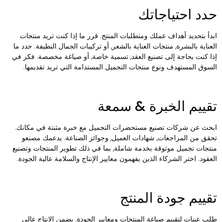
دد احتياجاتك
بدأ بتحديد أهداف عملك ومتطلبات المنتج. قرر ما إذا كنت تريد منتجات
لعناية بالبشرة, منتجات العناية بالشعر, أو تركيبات الجمال النظيفة. حدد ما
ذا كنت بحاجة إلى تصنيع العقد, تسمية خاصة, أو صياغة مخصصة. فكر في
لسوق المستهدف ونوع منتجات التجميل المستدامة التي تريد تقديمها.
قييم الخبرة & سمعة
بحث عن شركات تصنيع مستحضرات التجميل مع خبرة مثبتة في مكانك.
حقق من المراجعات, شهادات العميل, وجوائز الصناعة. يدعمك مصنعو
نتجات تجميل موثوقة بخدمة شاملة, بما في ذلك تطوير المنتجات وتصنيع
لعقود. اختر الشركاء الذين يفهمون معايير الإنتاج والسلامة عالية الجودة.
قييم جودة المنتج
لب عينات لتقييم صياغة المنتجات ومعايير الجودة. يضمن الإنتاج عالي