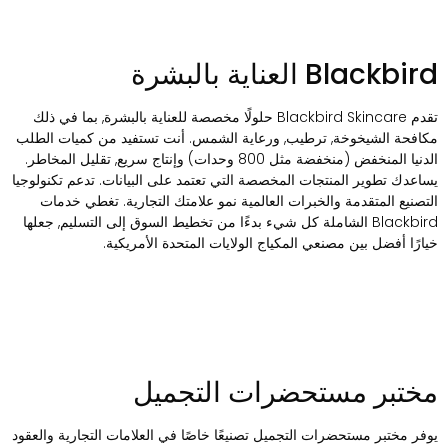
Blackbir العناية بالبشرة
تقدم Blackbird Skincare حلولًا مخصصة للعناية بالبشرة, بما في ذلك
كافحة الشيخوخة, ترطيب, ورعاية الشمس. أنت تستفيد من كميات الطلب
الدنيا المنخفض (منخفضة مثل 800 وحدات) وإنتاج سريع, تقليل المخاطر.
ساعدك تطوير المنتجات المخصصة التي تعتمد على البيانات. تدعم تكنولوجيا
لتصنيع المتقدمة والخبرات العالمية نمو علامتك التجارية. تغطي خدمات
Blackbird الشاملة كل شيء بدءًا من تخطيط السوق إلى التسليم, جعلها
يارًا أفضل بين مصنعي المكياج الولايات المتحدة الأمريكية.
ختبر مستحضرات التجميل
وفر مختبر مستحضرات التجميل تصنيعًا خاصًا في العلامات التجارية والعقود