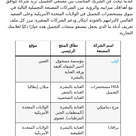
ندما تبحث عن الشريك المناسب بين مصنعي التجميل, تريد شركة تتوافق
ع أهدافك, ميزانية, والرؤية. تبرز الشركات المصنعة التجميلية التالية في
وق مستحضرات التجميل في الولايات المتحدة الأمريكية وعلى الصعيد
لعالمي لالتزامهم بالجودة, ابتكار, ودعم الشركات الصغيرة. يبرز كل ملف
عريف أدناه ما الذي يجعل مصنعو منتجات التجميل هذه خيارًا ذكيًا لعلامتك
لتجارية.
اسم الشركة
نطاق المنتج
موقع
المصنعة
الرئيسي
أولي
مؤسسة مسحوق,
الصين
أحمر الشفاه, أقنعة
ورقة, العناية
بالبشرة
HSA مستحضرات
العناية بالبشرة,
ميلان, إيطاليا
التجميل
العناية بالشعر,
العناية الشخصية
مزج ديناميكي
العناية بالبشرة
الولايات المتحدة
(المنظفات, الحبر,
الأمريكية
المرطبات), عضوي
برافادا
العناية بالبشرة
الولايات المتحدة
الطبيعية,
الأمريكية