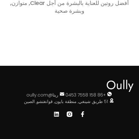
أفضل روتين للعناية بالبشرة من أجل Clear, متوازن,
وبشرة صحية
+86 158 7558 0453
ريتا@oully.com
51 طريق شينغي, منطقة بايون, قوانغتشو, الصين