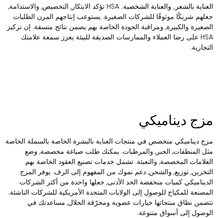
HSA تؤكد الابتكار, التخصيص, والاستدامة,
لعناية بالشعر, والعناية الشخصية.
علهم شريكًا موثوقًا للشركات الصغيرة. يستوعب إنتاجهم المرن الطلبات
لصغيرة والكبيرة, ومراقبة الجودة الخاصة بهم يضمن نتائج متسقة. إن تركيز
HSA على رضا العملاء والممارسات الصديقة للبيئة يعزز سمعة علامتك
لتجارية.
زج ديناميكي
زج ديناميكي متخصص في منتجات العناية بالبشرة الخاصة بالسملة الخاصة
ثل المنظفات, الحبر, والمرطبات. يمكنك طلب صياغة مخصصة, وضع
لعلامات المخصصة, والتعبئة. تشمل خدمات تصنيع العقود الخاصة بهم
لتخزين, توزيع, والشحن, دعم نموك من المفهوم إلى الرف. يوفر المزج
لديناميكي كميات منخفضة الحد الأدنى, جعلها واحدة من أكثر الشركات
لمصنعة للمكياج للوصول إلى الولايات المتحدة الأمريكية للشركات الناشئة.
تضمن نطاق منتجاتها خيارات عضوية ومحرّقة الحلال, مساعدتك في
لوصول إلى أسواق متنوعة.