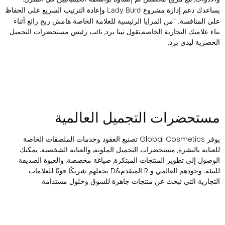
يساعدك دعم إدارة مشروع Lady Burd وإعادة الترتيب السريع على الحفاظ
“من المزايا الرئيسية للعلامة الخاصة هامش ربح رائع أثناء
لى المنافسة.
ناء علامتك التجارية الخاصة,تقول تينا برد, نائب رئيس مستحضرات التجميل
لحصرية ليدي برد.
ستحضرات التجميل العالمية
يوفر Global Cosmetics تصنيع العقود وخدمات الملصقات الخاصة
لعناية بالبشرة, مستحضرات التجميل الملونة, والعناية الشخصية. يمكنك
لوصول إلى تطوير المنتجات المبتكرة, صياغة مخصصة, والعبوة الصديقة
للبيئة. وجودهم العالمي و R المتقدم&D يجعلهم شريكًا قويًا للعلامات
لتجارية التي تبحث عن منتجات جاهزة للسوق وحلول مستدامة.