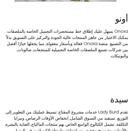
ونو
Onoxa يسهل عليك إطلاق خط مستحضرات التجميل الخاصة بالملصقات.
مكنك الاختيار من جاهز, المنتجات عالية الجودة والتركيز على التسويق بدلاً
من التصنيع. منصة Onoxa فعالة وبأسعار معقولة, مما يجعلها خيارًا أفضل
ين شركات تصنيع الملصقات الخاصة التجميلية للمنتجعات, صالونات,
البوتيكات.
يدة
تقدم Lady Burd خدمات مشروع المفتاح, تبسيط عمليتك من التطوير إلى
لتوزيع. تستفيد من التسوق الشامل, انخفاض الأوقات الرصاص, ومزايا
لتكلفة. تشمل الكتالوج الواسع الخاص بهم منتجات الماكياج, العناية بالبشرة,
الأدوات, مع مزيج مخصص تم إنشاؤه بواسطة الكيميائيين في المنزل.