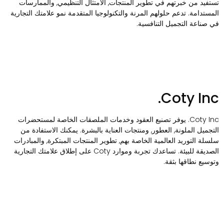
ستفيد من خبرتهم في تطوير المنتجات, الامتثال التنظيمي, والممارسات
لمستدامة. تدعم حلولهم المرنة والتكنولوجيا المتقدمة نمو علامتك التجارية
ي صناعة التجميل التنافسية.
Coty Inc
Coty Inc. يوفر تصنيع العقود وخدمات الملصقات الخاصة لمستحضرات
لتجميل الملونة, العطور, ومنتجات العناية بالبشرة. يمكنك الاستفادة من
لسلة التوريد العالمية الخاصة بهم, تطوير المنتجات المبتكرة, والمبادرات
الصديقة للبيئة. تساعدك تجربة وموارد Coty على إطلاق علامتك التجارية
توسيع نطاقها بثقة.