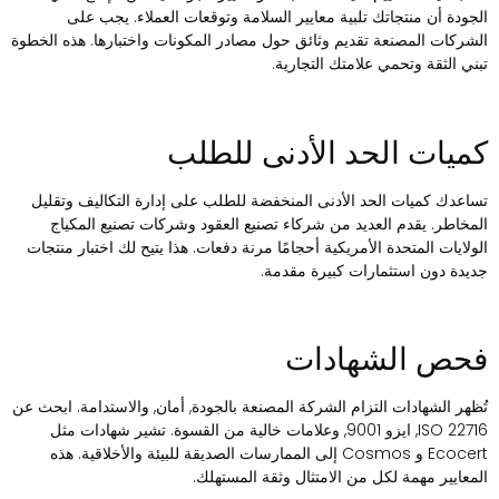
لجودة أن منتجاتك تلبية معايير السلامة وتوقعات العملاء. يجب على
لشركات المصنعة تقديم وثائق حول مصادر المكونات واختبارها. هذه الخطوة
بني الثقة وتحمي علامتك التجارية.
ميات الحد الأدنى للطلب
ساعدك كميات الحد الأدنى المنخفضة للطلب على إدارة التكاليف وتقليل
لمخاطر. يقدم العديد من شركاء تصنيع العقود وشركات تصنيع المكياج
لولايات المتحدة الأمريكية أحجامًا مرنة دفعات. هذا يتيح لك اختبار منتجات
ديدة دون استثمارات كبيرة مقدمة.
حص الشهادات
ُظهر الشهادات التزام الشركة المصنعة بالجودة, أمان, والاستدامة. ابحث عن
ISO 22716, ايزو 9001, وعلامات خالية من القسوة. تشير شهادات مثل
Ecocert و Cosmos إلى الممارسات الصديقة للبيئة والأخلاقية. هذه
لمعايير مهمة لكل من الامتثال وثقة المستهلك.