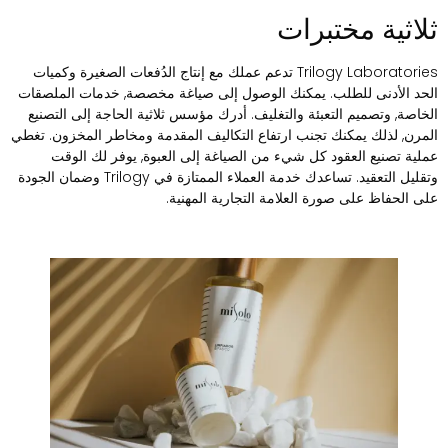
لاثية مختبرات
Trilogy Laboratories تدعم عملك مع إنتاج الدُفعات الصغيرة وكميات
لحد الأدنى للطلب. يمكنك الوصول إلى صياغة مخصصة, خدمات الملصقات
لخاصة, وتصميم التعبئة والتغليف. أدرك مؤسس ثلاثية الحاجة إلى التصنيع
لمرن, لذلك يمكنك تجنب ارتفاع التكاليف المقدمة ومخاطر المخزون. تغطي
ملية تصنيع العقود كل شيء من الصياغة إلى العبوة, يوفر لك الوقت
وتقليل التعقيد. تساعدك خدمة العملاء الممتازة في Trilogy وضمان الجودة
لى الحفاظ على صورة العلامة التجارية المهنية.