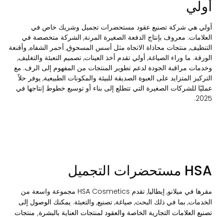
ولي
ولي هي شركة تصنيع عقود مستحضرات تجميل وشريك خاص في
لعلامات. معروف بإنتاج الدفعة الصغيرة المرنة, الشركة متخصصة في
لتنظيف, منتجات محاذاة الاتجاه مثل أسس المسحوق, أحمر الشفاه, وأقنعة
لورقة. ما وراء الصياغة, أولي تقدم أخذ العينات, تصميم التعبئة والتغليف,
خدمات مراقبة الجودة لدعم تطوير المنتجات من المفهوم إلى الرف. مع
لتركيز المتزايد على العبوة الصديقة للبيئة والمكونات الطبيعية, يوفر حلاً
مليًا للشركات الصغيرة التي تتطلع إلى بناء أو توسيع خطوط إنتاجها في
2025
H مستحضرات التجميل
مقرها في ميلانو, إيطاليا, تقدم HSA Cosmetics مجموعة واسعة من
لخدمات, بما في ذلك البحث, صياغة, تصنيع, والتعبئة.
يمكنك الوصول إلى
صنيع العلامات التجارية الخاصة والعقود لمنتجات العناية بالبشرة, منتجات