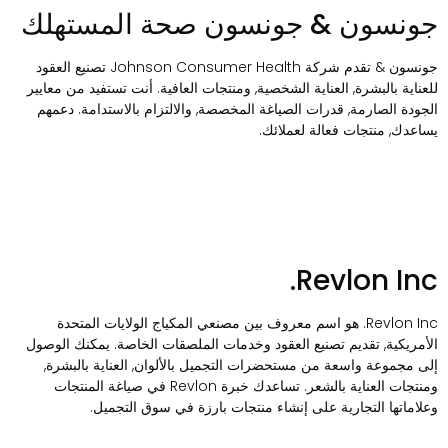
ونسون & جونسون صحة المستهلك
جونسون & تقدم شركة Johnson Consumer Health تصنيع العقود
لعناية بالبشرة, العناية الشخصية, ومنتجات العافية. أنت تستفيد من معايير
لجودة الصارمة, قدرات الصياغة المخصصة, والالتزام بالاستدامة. دعمهم
ساعدك, منتجات فعالة لعملائك.
Revlon Inc
Revlon Inc. هو اسم معروف بين مصنعي المكياج الولايات المتحدة
لأمريكية, تقديم تصنيع العقود وخدمات الملصقات الخاصة. يمكنك الوصول
لى مجموعة واسعة من مستحضرات التجميل بالألوان, العناية بالبشرة,
ومنتجات العناية بالشعر. تساعدك خبرة Revlon في صياغة المنتجات
علاماتها التجارية على إنشاء منتجات بارزة في سوق التجميل.