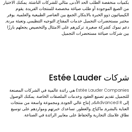
كميات منخفضة الطلب الحد الأدنى, مثالي للشركات الناشئة. يمكنك الاختيار
ن الصيغ الموجودة أو طلب صياغة مخصصة للمنتجات الفريدة. يقوم
لكيميائيون ذوو الخبرة بالابتكار, الجمع بين العناصر الطبيعية والعلمية. يوفر
ختبر مستحضرات التجميل خدمات المفتاح, التوجيه التنظيمي, وتعبئة مرنة,
عم نموك كشركة صغيرة. تركيزهم على الامتثال والتخصيص يجعلهم بارزًا
ين شركات صياغة مستحضرات التجميل.
ركات Estée Lauder
Estée Lauder Companies هي رائدة عالمية في الشركات المصنعة
لتجميل, تقديم تصنيع العقود وخدمات الملصقات الخاصة. يمكنك الوصول
إلى Advanced R&د, إنتاج عالي الجودة, ومجموعة واسعة من منتجات
لعناية بالبشرة, ماكياج, والعطور. تساعدك خبرتهم ومواردهم على توسيع
طاق علامتك التجارية والحفاظ على معايير الرائدة في الصناعة.