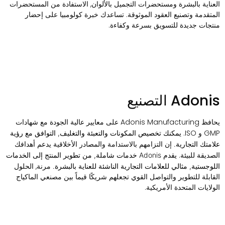
لعناية بالبشرة ومستحضرات التجميل بالألوان, الاستفادة من المستحضرات
لمتقدمة وتصنيع العقود الموثوقة. تساعدك خبرة كولومبيا على إحضار
نتجات جديدة للتسويق بسرعة وكفاءة.
Adoni التصنيع
يحافظ Adonis Manufacturing على معايير عالية الجودة مع شهادات
G و ISO.
يمكنك تخصيص المكونات والتعبئة والتغليف, التوافق مع رؤية
إن التزامهم بالاستدامة والمصادر الأخلاقية يدعم أهدافك
لامتك التجارية.
لصديقة للبيئة.
يقدم Adonis خدمات شاملة, من تطوير المنتج إلى الخدمات
مرنة, الحلول
للوجستية, مثالي للعلامات التجارية الناشئة للعناية بالبشرة.
لقابلة للتطوير والتواصل القوي تجعلهم شريكًا قيماً بين مصنعي الماكياج
لولايات المتحدة الأمريكية.