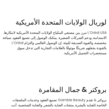
وريال الولايات المتحدة الأمريكية
L’Oréal USA تبرز بين مصنعي المكياج الولايات المتحدة الأمريكية لابتكارها,
لاستدامة, ودعم الشركات الصغيرة. يمكنك الوصول إلى تصنيع العقود, صياغة
مخصصة, والعبوة الصديقة للبيئة. إن الوصول العالمي والتزام L’Oréal
الجودة يجعلهم شريكًا موثوقًا بالعلامات التجارية التي تدخل سوق
ستحضرات التجميل الأمريكية.
روكتر & جمال المقامرة
بروكتر & تقدم Gamble Beauty تصنيع العقود وخدمات الملصقات
لخاصة للعناية بالبشرة, منتجات العناية بالشعر, والعناية الشخصية. أنت