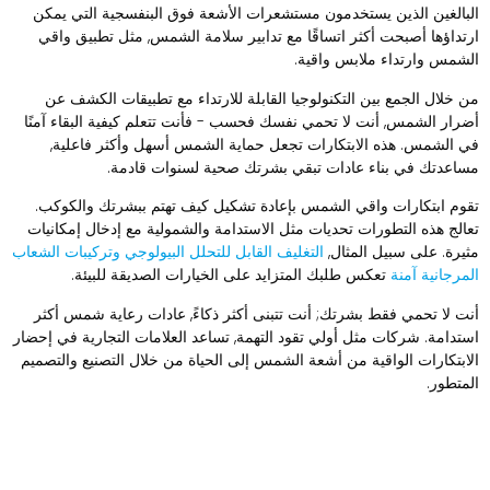
لبالغين الذين يستخدمون مستشعرات الأشعة فوق البنفسجية التي يمكن
رتداؤها أصبحت أكثر اتساقًا مع تدابير سلامة الشمس, مثل تطبيق واقي
لشمس وارتداء ملابس واقية.
ن خلال الجمع بين التكنولوجيا القابلة للارتداء مع تطبيقات الكشف عن
ضرار الشمس, أنت لا تحمي نفسك فحسب - فأنت تتعلم كيفية البقاء آمنًا
ي الشمس. هذه الابتكارات تجعل حماية الشمس أسهل وأكثر فاعلية,
ساعدتك في بناء عادات تبقي بشرتك صحية لسنوات قادمة.
قوم ابتكارات واقي الشمس بإعادة تشكيل كيف تهتم ببشرتك والكوكب.
عالج هذه التطورات تحديات مثل الاستدامة والشمولية مع إدخال إمكانيات
ثيرة. على سبيل المثال,
التغليف القابل للتحلل البيولوجي وتركيبات الشعاب
لمرجانية آمنة
تعكس طلبك المتزايد على الخيارات الصديقة للبيئة.
نت لا تحمي فقط بشرتك; أنت تتبنى أكثر ذكاءً, عادات رعاية شمس أكثر
ستدامة. شركات مثل أولي تقود التهمة, تساعد العلامات التجارية في إحضار
لابتكارات الواقية من أشعة الشمس إلى الحياة من خلال التصنيع والتصميم
لمتطور.