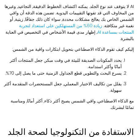
AI لا يتوقف عند نوع الجلد. يمكنه اكتشاف الخطوط الدقيقة, التجاعيد, وغيرها
ن المخاوف التي قد تفوتها التقييمات اليدوية. تضمن هذه الدقة أن واقي
لشمس الخاص بك يعالج مشكلات محددة, سواء كان ذلك جفافًا, زيتية, أو
غمة غير متكافئة.
زيادة 60% من المستهلكين على استعداد لتجربة
لمنتجات بمساعدة AI
, إظهار مدى قيمة الأشخاص في التخصيص في العناية
البشرة.
ليكم كيف تقوم الذكاء الاصطناعي بتحويل ابتكارات واقية من الشمس:
يحدد المكونات الصديقة للبيئة في وقت مبكر, جعل المنتجات أكثر
أمانًا وأكثر استدامة.
يسرع البحث والتطوير, قطع الجداول الزمنية حتى ما يصل إلى 70%.
يقلل من تكاليف الاختبار المعملي, جعل المستحضرات المتقدمة أكثر
سهولة.
ع الذكاء الاصطناعي, واقي الشمس يصبح أكثر ذكاء, أكثر أمانًا, ومناسبة
مامًا لبشرتك.
لاستفادة من التكنولوجيا لصحة الجلد