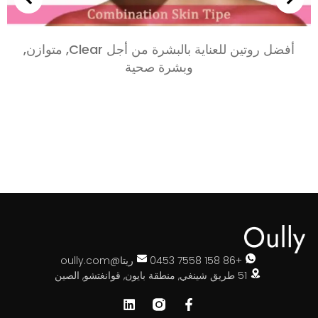
أفضل روتين للعناية بالبشرة من أجل Clear, متوازن,
وبشرة صحية
+86 158 7558 0453
ريتا@oully.com
51 طريق شينغي, منطقة بايون, قوانغتشو, الصين