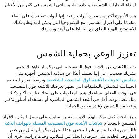
رتداء النظارات الشمسية وإعادة تطبيق واقي الشمس في كثير من الأحيان.
ذه الأجهزة أكثر من مجرد أدوات رائعة. إنها أدوات تساعدك على البقاء
تقدمًا على أضرار الشمس. مع التكنولوجيا التي يمكن ارتداؤها, يمكنك
لاستمتاع بالهواء الطلق مع الحفاظ على آمنة وبشرفك.
عزيز الوعي بحماية الشمس
قنية الكشف عن الأشعة فوق البنفسجية التي يمكن ارتداؤها لا تحمي
شرتك فحسب ، بل إنها تعلمك أيضًا عن سلامة الشمس. أجهزة مثل
قاييس الجرعات الأشعة فوق البنفسجية الشخصية
وترتبط أسوار المعصم
لحساسة للشمس بالتطبيقات التي تظهر تعرضك للأشعة فوق البنفسجية
ي الوقت الفعلي. تساعدك هذه المعلومات على اتخاذ خيارات أكثر ذكاءً,
ثل قضاء وقت أقل في أشعة الشمس المباشرة أو باستخدام أساور تذكير
اقية من الشمس لإعادة تطبيق الحماية.
برز البحث كيف يمكن لهذه الأدوات تغيير السلوك. على سبيل المثال, الأفراد
لمسنين باستخدام
شاشات الأشعة فوق البنفسجية المتصلة بالهواتف الذكية
للوا من وقت التعرض غير المحمي. هذا التحول يمكن أن يقلل من خطر
لظروف الجلدية مثل سرطان الجلد غير الميلاني. وجدت دراسة أخرى أن