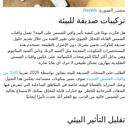
صدر الصورة:
Pexels
ركيبات صديقة للبيئة
ل فكرت يومًا في كيفية تأثير واقي الشمس على البيئة? تعمل واقيات
لشمس القابلة للتحلل الحيوي على تغيير اللعبة من خلال تقديم حلول
ديقة للكوكب تحمي بشرتك دون الإضرار بالطبيعة. تستخدم هذه
لمستحضرات المكونات المعدنية مثل أكسيد الزنك وثاني أكسيد التيتانيوم,
هي بدائل أكثر أمانًا للمرشحات الكيميائية. على عكس واقيات الشمس
لتقليدية, ينهارون بشكل طبيعي, لا تترك أي بقايا ضارة.
طلب على المنتجات الصديقة للبيئة يتجاوز. بواسطة 2026, تقريبا
40% من
اقيات الشمس الجديدة
سوف تتميز بمكونات مستدامة. يعكس هذا التحول
عيك المتزايد بالقضايا البيئية, خاصة في المناطق الساحلية التي تتعرض فيها
لشعاب المرجانية للخطر. مع خيارات قابلة للتحلل, يمكنك الاستمتاع بخالية
ن الشمس خالية من الذنب, مع العلم أنك تحدث تأثيرًا إيجابيًا.
قليل التأثير البيئي