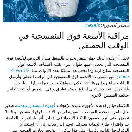
صدر الصورة:
Pexels
راقبة الأشعة فوق البنفسجية في
لوقت الحقيقي
خيل أن يكون لديك جهاز صغير يخبرك بالضبط مقدار التعرض للأشعة فوق
لبنفسجية التي تحصل عليها طوال اليوم. تقنية اكتشاف الأشعة فوق
لبنفسجية يمكن ارتداؤها تجعل هذا ممكنًا. هذه الأدوات, مثل
L’Oréal UV
Sens
, تتبع مستويات الأشعة فوق البنفسجية في الوقت الفعلي وأرسل
لبيانات مباشرة إلى هاتفك الذكي. سواء كنت ترتديها سوارًا أو تلتصق
أظافرك, إنه يبقيك على اطلاع بموعد تطبيق واقي الشمس أو اتخاذ تدابير
لامة الشمس الأخرى.
لتكنولوجيا وراء هذه الأجهزة مثيرة للإعجاب.
أجهزة استشعار متقدمة
, صغير
ثل ظفر, استخدم العواطف الضوئية لقياس الأشعة فوق البنفسجية بدقة لا
صدق. حتى أنهم يدمجون الذكاء الاصطناعي لتحليل أنماط التعرض الخاصة
ك واقتراح طرق لحماية بشرتك. تشير الدراسات إلى أن استخدام
لتكنولوجيا القابلة للارتداء مثل هذا يمكن أن يشجع العادات الصحية, مثل