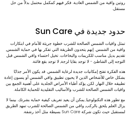
وتين واقية من الشمس العادية. فكر فيهم كمكمل محتمل بدلاً من حل
ستقل.
دود جديدة في Sun Care
مثل واقيات الشمس الصالحة للشرب خطوة جريئة للأمام في ابتكارات
اقية من الشمس. إنهم يتحدون الطريقة التي تفكر بها في حماية الشمس,
قديم بديل مناسب للكريمات والبخاخات. تخيل احتساء واقي الشمس قبل
لتوجه إلى الشاطئ - لا توجد بقايا لزجة, لا توجد بقع فائتة.
ذه الفكرة تفتح إمكانيات جديدة لرعاية الشمس. قد يكون الأمر جذابًا
شكل خاص للأشخاص الذين لا يحبون تطبيق واقي الشمس أو ينسون إعادة
طبيقه خلال النهار. لكن, يؤكد أطباء الأمراض الجلدية على أهمية الجمع بين
اقيات الشمس الصالحة للشرب والأساليب التقليدية للحماية الكاملة.
ع تطور هذه التكنولوجيا, يمكن أن يعيد تعريف كيفية حماية بشرتك. بينما لا
زال العلم يلحق بالركب, واقي من الشمس الصالحة للشرب تمهد الطريق
ستقبل حيث تكون شركة Sun Care بسيطة مثل أخذ رشفة.