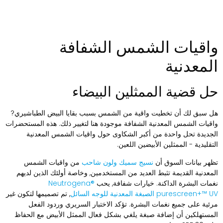
اقيات الشمس الشفافة
لمعدنية
ل قضية الممثلين البيضاء
ل سبق لك أن تخطيت واقية من الشمس بسبب بقايا البيض الطباشيري?
اقيات الشمس المعدنية الشفافة موجودة هنا لتغيير ذلك. هذه المستحضرات
لجديدة تحل واحدة من أكبر الشكاوى حول واقيات الشمس المعدنية
لتقليدية - الممثلين الأبيضين اللعين.
ظهر بيانات السوق أن
نسيج سميك ولون شاحب
من واقيات الشمس
لمعدنية القديمة تثبط العديد من المستخدمين, وخاصة أولئك الذين لديهم
غمات البشرة الداكنة. خيارات شفافة, يحب
Neutrogena®
purescreen+™  الصبغة المعدنية للوجه السائل
, تم تصميمها لتكون غير
رئية على جميع نغمات البشرة. تؤكد الاختبار السريري وردود الفعل
لمستهلكين أن إضافة صبغة يلغي بشكل فعال الممثل الأبيض مع الحفاظ