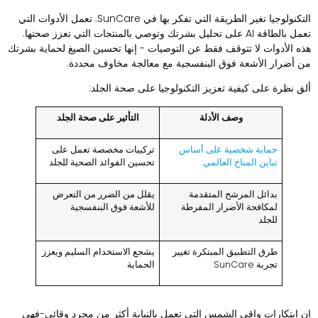
التكنولوجيا تغير الطريقة التي تفكر بها في SunCare. تعمل الأدوات التي
تعمل بالطاقة AI على تحليل بشرتك وتوصي بالمنتجات التي تعزز صحتها.
ذه الأدوات لا تتوقف فقط عن التوصيات - إنها تحسين الصيغ لحماية بشرتك
ن أضرار الأشعة فوق البنفسجية مع معالجة مخاوف محددة.
لق نظرة على كيفية تعزيز التكنولوجيا على صحة الجلد:
وصف الأدلة
التأثير على صحة الجلد
حماية شخصية على أساس
تركيبات مخصصة تعمل على
تباين المناخ العالمي
تحسين الفوائد الصحية للجلد
بدائل المرشح المتقدمة
يقلل من الضرر من التعرض
لمكافحة الأضرار المفرطة
للأشعة فوق البنفسجية
للجلد
طرق التطبيق المبتكرة تغيير
يشجع الاستخدام السليم ويعزز
تجربة SunCare
الحماية
ن ابتكارات واقي الشمس التي تعمل بالنيابة أكثر من مجرد وقائي-فهي