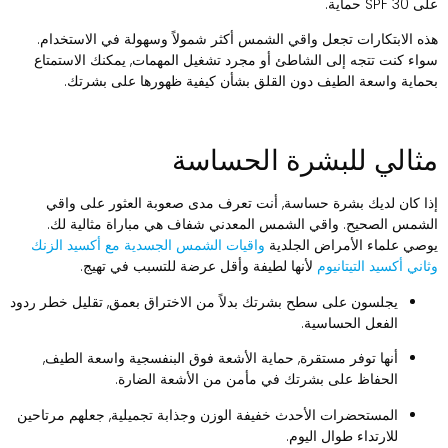
 SPF 30 حماية.
ذه الابتكارات تجعل واقي الشمس أكثر شمولاً وسهولة في الاستخدام.
واء كنت تتجه إلى الشاطئ أو مجرد تشغيل المهمات, يمكنك الاستمتاع
حماية واسعة الطيف دون القلق بشأن كيفية ظهورها على بشرتك.
ثالي للبشرة الحساسة
ذا كان لديك بشرة حساسة, أنت تعرف مدى صعوبة العثور على واقي
لشمس الصحيح. واقي الشمس المعدني شفاف هي مباراة مثالية لك.
وصي علماء الأمراض الجلدية
واقيات الشمس الجسدية مع أكسيد الزنك
ثاني أكسيد التيتانيوم
لأنها لطيفة وأقل عرضة للتسبب في تهيج.
يجلسون على سطح بشرتك بدلاً من الاختراق بعمق, تقليل خطر ردود
الفعل الحساسية.
أنها توفر مستقرة, حماية الأشعة فوق البنفسجية واسعة الطيف,
الحفاظ على بشرتك في مأمن من الأشعة الضارة.
المستحضرات الأحدث خفيفة الوزن وجذابة تجميلية, جعلهم مرتاحين
للارتداء طوال اليوم.