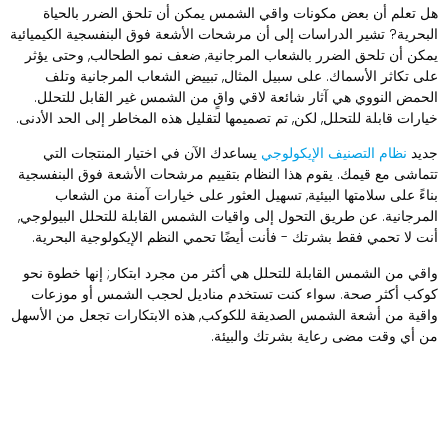
ل تعلم أن بعض مكونات واقي الشمس يمكن أن تلحق الضرر بالحياة
لبحرية? تشير الدراسات إلى أن مرشحات الأشعة فوق البنفسجية الكيميائية
مكن أن تلحق الضرر بالشعاب المرجانية, ضعف نمو الطحالب, وحتى يؤثر
لى تكاثر الأسماك. على سبيل المثال, تبييض الشعاب المرجانية وتلف
لحمض النووي هي آثار شائعة لاقي واقٍ من الشمس غير القابل للتحلل.
يارات قابلة للتحلل, لكن, تم تصميمها لتقليل هذه المخاطر إلى الحد الأدنى.
ديد
نظام التصنيف الإيكولوجي
يساعدك الآن في اختيار المنتجات التي
تماشى مع قيمك. يقوم هذا النظام بتقييم مرشحات الأشعة فوق البنفسجية
ناءً على سلامتها البيئية, تسهيل العثور على خيارات آمنة من الشعاب
لمرجانية. عن طريق التحول إلى واقيات الشمس القابلة للتحلل البيولوجي,
نت لا تحمي فقط بشرتك - فأنت أيضًا تحمي النظم الإيكولوجية البحرية.
اقي من الشمس القابلة للتحلل هي أكثر من مجرد ابتكار; إنها خطوة نحو
وكب أكثر صحة. سواء كنت تستخدم مناديل لحجب الشمس أو موزعات
اقية من أشعة الشمس الصديقة للكوكب, هذه الابتكارات تجعل من الأسهل
ن أي وقت مضى رعاية بشرتك والبيئة.