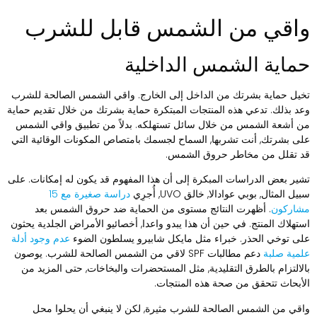
اقي من الشمس قابل للشرب
ماية الشمس الداخلية
خيل حماية بشرتك من الداخل إلى الخارج. واقي الشمس الصالحة للشرب
عد بذلك. تدعي هذه المنتجات المبتكرة حماية بشرتك من خلال تقديم حماية
ن أشعة الشمس من خلال سائل تستهلكه. بدلاً من تطبيق واقي الشمس
لى بشرتك, أنت تشربها, السماح لجسمك بامتصاص المكونات الوقائية التي
د تقلل من مخاطر حروق الشمس.
شير بعض الدراسات المبكرة إلى أن هذا المفهوم قد يكون له إمكانات. على
يل المثال, بوبي عوادالا, خالق UVO, أُجرِي
دراسة صغيرة مع 15
شاركون
. أظهرت النتائج مستوى من الحماية ضد حروق الشمس بعد
ستهلاك المنتج. في حين أن هذا يبدو واعدا, أخصائيو الأمراض الجلدية يحثون
لى توخي الحذر. خبراء مثل مايكل شابيرو يسلطون الضوء
عدم وجود أدلة
لمية صلبة
دعم مطالبات SPF لاقي من الشمس الصالحة للشرب. يوصون
الالتزام بالطرق التقليدية, مثل المستحضرات والبخاخات, حتى المزيد من
لأبحاث تتحقق من صحة هذه المنتجات.
اقي من الشمس الصالحة للشرب مثيرة, لكن لا ينبغي أن يحلوا محل