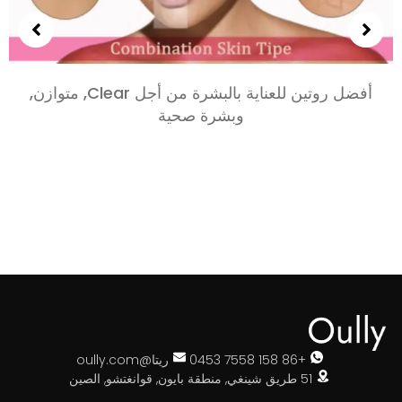
أفضل روتين للعناية بالبشرة من أجل Clear, متوازن,
وبشرة صحية
+86 158 7558 0453
ريتا@oully.com
51 طريق شينغي, منطقة بايون, قوانغتشو, الصين