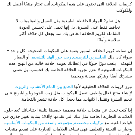
ريمات الحلاقة التي تحتوي على هذه المكونات, أنت تختار منتجًا أفضل لك
للكوكب.
هل تعلم?
المواد الحافظة الطبيعية مثل العسل والفيتامينات لا
تحافظ فقط على البشرة، بل إنها تعمل على تحسين الجودة
الشاملة لكريم الحلاقة الخاص بك, مما يجعل كل حلاقة أكثر
سلاسة وأمانًا.
ن صناعة كريم الحلاقة المتميز يعتمد على المكونات الصحيحة. كل واحد –
واء كان ذلك
الجلسرين للترطيب, زيت جوز الهند للتشحيم
, أو الصبار
لتهدئة - يلعب دورًا حيويًا في إعطائك نعومة, حلاقة خالية من التهيج. هذه
لمكونات الطبيعية لا تعزز تجربة الحلاقة الخاصة بك فحسب، بل تعتني
بشرتك أيضًا, ويتركها مغذية ومحمية.
برز كريمات الحلاقة الحقيقية لأنها
الجمع بين الماء, الأعشاب, والزيوت
إنشاء منتج فعال ولطيف. تعمل المكونات مثل زيت الجوجوبا والبابونج على
نعيم البشرة وتقليل الالتهاب, مما يجعل كل حلاقة تشعر بالفخامة.
ذا كنت تبحث عن منتجات حلاقة مصممة خصيصًا لتلبية احتياجاتك, تُعد حلول
العلامات التجارية الخاصة مثل تلك التي تقدمها Oully بمثابة تغيير جذري في
واعد اللعبة. مع
تركيبات مخصصة, مجموعة واسعة من المكونات الأساسية
,
خيارات التعبئة والتغليف, فهي تساعد العلامات التجارية على تقديم منتجات