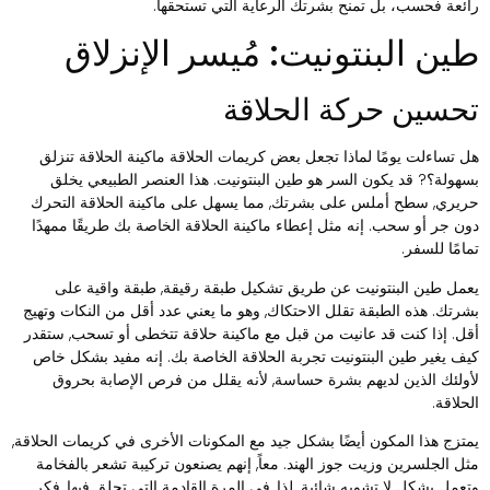
ائعة فحسب، بل تمنح بشرتك الرعاية التي تستحقها.
ين البنتونيت: مُيسر الإنزلاق
حسين حركة الحلاقة
ل تساءلت يومًا لماذا تجعل بعض كريمات الحلاقة ماكينة الحلاقة تنزلق
سهولة؟? قد يكون السر هو طين البنتونيت. هذا العنصر الطبيعي يخلق
ريري, سطح أملس على بشرتك, مما يسهل على ماكينة الحلاقة التحرك
ون جر أو سحب. إنه مثل إعطاء ماكينة الحلاقة الخاصة بك طريقًا ممهدًا
مامًا للسفر.
عمل طين البنتونيت عن طريق تشكيل طبقة رقيقة, طبقة واقية على
شرتك. هذه الطبقة تقلل الاحتكاك, وهو ما يعني عدد أقل من النكات وتهيج
قل. إذا كنت قد عانيت من قبل مع ماكينة حلاقة تتخطى أو تسحب, ستقدر
يف يغير طين البنتونيت تجربة الحلاقة الخاصة بك. إنه مفيد بشكل خاص
أولئك الذين لديهم بشرة حساسة, لأنه يقلل من فرص الإصابة بحروق
لحلاقة.
متزج هذا المكون أيضًا بشكل جيد مع المكونات الأخرى في كريمات الحلاقة,
ثل الجلسرين وزيت جوز الهند. معاً, إنهم يصنعون تركيبة تشعر بالفخامة
تعمل بشكل لا تشوبه شائبة. لذا, في المرة القادمة التي تحلق فيها, فكر