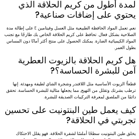
مدة أطول من كريم الحلاقة الذي
حتوي على إضافات صناعية?
نعم, تعمل المواد الحافظة الطبيعية مثل العسل وفيتامين E على إطالة مدة
لصلاحية بشكل فعال. تحافظ على كريم الحلاقة الخاص بك طازجًا مع تجنب
لمواد الكيميائية الضارة. يمكنك الحصول على منتج أكثر أمانًا دون المساس
طول العمر.
ل كريم الحلاقة بالزيوت العطرية
من للبشرة الحساسة؟?
طعاً! الزيوت الأساسية مثل اللافندر وشجرة الشاي لطيفة ومهدئة. إنها
رطب بشرتك وتقلل من التهيج, مما يجعلها مثالية للبشرة الحساسة. تحقق
ائمًا من الملصق لمعرفة التركيبات الصديقة للبشرة.
يف يعمل طين البنتونيت على تحسين
جربتي في الحلاقة?
خلق طين البنتونيت سطحًا أملسًا لشفرة الحلاقة. فهو يقلل الاحتكاك