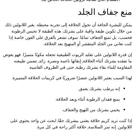
نع جفاف الجلد
مكن للبشرة الجافة أن تحول الحلاقة إلى تجربة محبطة. يغير اللانولين ذلك
ن خلال تكوين طبقة واقية على بشرتك. هذه الطبقة لا تحبس الرطوبة
حسب، بل تمنع الجفاف تمامًا. سوف تشعر بالفرق على الفور, خاصة إذا
نت تعاني من الجلد المتقشر أو المتهيج بعد الحلاقة.
ن قدرة اللانولين على تقليد الزيوت الطبيعية تجعله مكونًا متميزًا. فهو يعوض
ا تفقده بشرتك أثناء الحلاقة, إبقائها ناعمة ونضرة. زائد, تضمن طبيعته
لمقاومة للماء بقاء بشرتك رطبة, حتى في الظروف القاسية.
هذا السبب يعتبر اللانولين عنصرًا ضروريًا في كريمات الحلاقة المتميزة:
إنه يرطب بشرتك بعمق.
يمنع فقدان الرطوبة أثناء وبعد الحلاقة.
يحمي بشرتك من التهيج والجفاف.
ذا كنت تريد كريم حلاقة يعتني ببشرتك حقًا, ابحث عن واحد يحتوي على
للانولين. إنه سر السلاسة, حلاقة أكثر راحة في كل مرة.