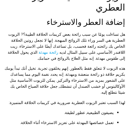
لعطري
ضافة العطر والاسترخاء
ل تساءلت يومًا عن سبب رائحة بعض كريمات الحلاقة الطيبة؟? الزيوت
لعطرية هي السر وراء تلك الروائح المبهجة. إنها لا تجعل روتين الحلاقة
لخاص بك رائحته رائعة فحسب، بل تساعدك أيضًا على الاسترخاء. زيت
للافندر الأساسي, على سبيل المثال, لديه
رائحة مهدئة
الذي يحول الحلاقة
لى طقوس مهدئة. إنه مثل العلاج بالروائح في حمامك.
ذه الزيوت لا تتعلق فقط بالعطور. إنهم يخلقون تجربة. تخيل أنك تبدأ يومك
كريم حلاقة ذو رائحة منعشة ومهدئة. إنه يحدد نغمة اليوم, مما يساعدك
لى الشعور بمزيد من الاسترخاء والتركيز. يمكن للزيوت الأساسية مثل
لأوكالبتوس أو خشب الصندل أن تنشطك, جعل حلاقة الصباح الخاص بك
يئا نتطلع إليه.
هذا السبب تعتبر الزيوت العطرية ضرورية في كريمات الحلاقة المتميزة:
يضيفون الطبيعية, عطور لطيفة.
تعمل خصائصها المهدئة على تعزيز الاسترخاء أثناء الحلاقة.