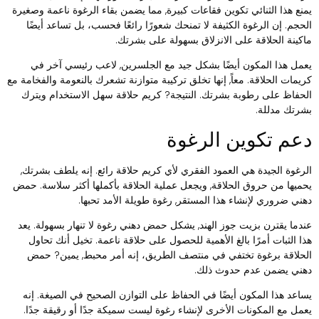
منع هذا الثنائي تكوين فقاعات كبيرة, مما يضمن بقاء الرغوة ناعمة وصغيرة
لحجم. إن الرغوة الكثيفة لا تمنحك شعورًا رائعًا فحسب، بل تساعد أيضًا
اكينة الحلاقة على الانزلاق بسهولة على بشرتك.
عمل هذا المكون أيضًا بشكل جيد مع الجلسرين, لاعب رئيسي آخر في
ريمات الحلاقة. معاً, إنها تخلق تركيبة متوازنة تشعرك بالنعومة والفخامة مع
لحفاظ على رطوبة بشرتك. النتيجة? كريم حلاقة سهل الاستخدام ويترك
شرتك مدللة.
عم تكوين الرغوة
لرغوة الجيدة هي العمود الفقري لأي كريم حلاقة رائع. إنه يلطف بشرتك,
حميها من حروق الحلاقة, ويجعل عملية الحلاقة بأكملها أكثر سلاسة. حمض
هني ضروري لإنشاء هذا المستقر, رغوة طويلة الأمد تحبها.
ندما يقترن بزيت جوز الهند, يشكل حمض دهني رغوة لا تنهار بسهولة. يعد
ذا الثبات أمرًا بالغ الأهمية للحصول على حلاقة ناعمة. تخيل أنك تحاول
لحلاقة برغوة تختفي في منتصف الطريق، إنه أمر محبط, يمين? حمض
هني يضمن عدم حدوث ذلك.
ساعد هذا المكون أيضًا في الحفاظ على التوازن الصحيح في الصيغة. إنه
عمل مع المكونات الأخرى لإنشاء رغوة ليست سميكة جدًا أو رقيقة جدًا.