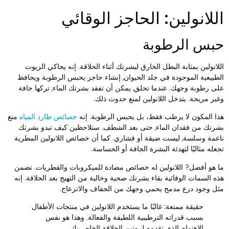
للانولين: الحاجز الوقائي
بس الرطوبة
للانولين بمثابة البطل الخارق لبشرتك أثناء الحلاقة. إنه يحاكي الزيوت
لطبيعية الموجودة في جلد الحيوان, إنشاء حاجز يحبس الرطوبة ويحافظ
لى رطوبة وجهك. عندما تحلق, يمكن أن تفقد بشرتك الماء, تركها جافة
غير مريحة. يتدخل اللانولين لمنع حدوث ذلك.
ذا المكون لا يرطب فقط، بل يحبس الرطوبة. إنه
خصائص طارد المياه
منع
شرتك من فقدان الماء, حتى بعد الشطف. ستلاحظين كيف تبدو بشرتك
اعمة وسلسة, ليست ضيقة أو قشاري. كما أن خصائص اللانولين المطرية
جعله مثاليًا لتهدئة البشرة الجافة أو الحساسة.
ا هو أفضل? اللانولين له خصائص مضادة للميكروبات والفطريات. تضمن
ذه السمات الوقائية بقاء بشرتك صحية وخالية من التهيج بعد الحلاقة. إنه
ثل وجود درع مدمج يحمي وجهك من الجفاف والانزعاج.
حقيقة ممتعة:
غالبًا ما يستخدم اللانولين في منتجات الأطفال
بسبب قدراته الترطيبية اللطيفة والفعالة. وهذا هو نفس
الاهتمام الذي تقدمه لروتين الحلاقة الخاص بك.