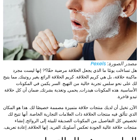
صدر الصورة:
Pexels
ل تساءلت يومًا ما الذي يجعل الحلاقة مرضية حقًا؟? إنها ليست مجرد
اكينة حلاقة، بل هي كريم الحلاقة. كريم الحلاقة الرائع يغير روتينك, مما يتيح
ك على نحو سلس, تجربة خالية من التهيج. السر يكمن في المكونات
لأساسية. هذه المكونات هيدرات, يحمي, وتغذية بشرتك, ضمان أن كل حلاقة
بدو فاخرة.
لآن, تخيل أن لديك منتجات حلاقة متميزة مصممة خصيصًا لك. هذا هو المكان
لذي تتألق فيه منتجات الحلاقة ذات العلامات التجارية الخاصة. أنها تتيح لك
خصيص كل التفاصيل, من المكونات الصديقة للبيئة إلى الروائح, إنشاء
نتجات حلاقة عالية الجودة تعكس أسلوبك الفريد. إنها الحلاقة, إعادة تعريف.