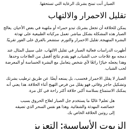
الصبار, أنت تمنح بشرتك الرعاية التي تستحقها.
قليل الاحمرار والالتهاب
مكن للحلاقة أن تجعل بشرتك تبدو حمراء أو ملتهبة في بعض الأحيان. يعالج
لصبار هذه المشكلة بشكل مباشر. تعمل مركباته الطبيعية على تهدئة
لبشرة المتهيجة, تقليل الاحمرار والتورم. ستشعر بالفرق على الفور تقريبًا.
ظهرت الدراسات فعالية الصبار في تقليل الالتهاب. على سبيل المثال, عند
مجه مع علاجات حب الشباب, فهو يقدم نتائج أفضل من العلاجات وحدها.
هذا يجعله خيارًا رائعًا لأي شخص يتعامل مع البشرة الحساسة أو المعرضة
حب الشباب.
لصبار لا يقلل الاحمرار فحسب، بل يمنعه أيضًا. عن طريق ترطيب بشرتك
تشكيل حاجز وقائي, فهو يقلل من فرص التهيج أثناء الحلاقة. هذا يعني أنه
مكنك الاستمتاع بسلاسة أكبر, حلاقة أكثر راحة في كل مرة.
هل تعلم?
غالبًا ما يستخدم جل الصبار لعلاج الحروق بسبب
خصائصه المهدئة والشفائية. وهذا هو نفس السحر الذي تضيفه
إلى روتين الحلاقة الخاص بك.
لزيوت الأساسية: التعزيز