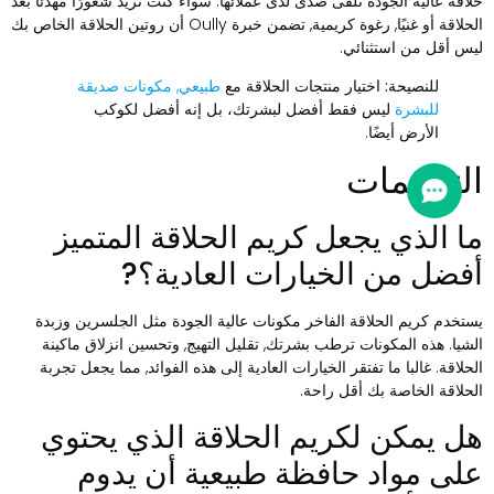
لاقة عالية الجودة تلقى صدى لدى عملائها. سواء كنت تريد شعورًا مهدئًا بعد
الحلاقة أو غنيًا, رغوة كريمية, تضمن خبرة Oully أن روتين الحلاقة الخاص بك
يس أقل من استثنائي.
للنصيحة:
اختيار منتجات الحلاقة مع
طبيعي, مكونات صديقة
للبشرة
ليس فقط أفضل لبشرتك، بل إنه أفضل لكوكب
الأرض أيضًا.
لتعليمات
ا الذي يجعل كريم الحلاقة المتميز
فضل من الخيارات العادية؟?
ستخدم كريم الحلاقة الفاخر مكونات عالية الجودة مثل الجلسرين وزبدة
لشيا. هذه المكونات ترطب بشرتك, تقليل التهيج, وتحسين انزلاق ماكينة
لحلاقة. غالبا ما تفتقر الخيارات العادية إلى هذه الفوائد, مما يجعل تجربة
لحلاقة الخاصة بك أقل راحة.
ل يمكن لكريم الحلاقة الذي يحتوي
لى مواد حافظة طبيعية أن يدوم