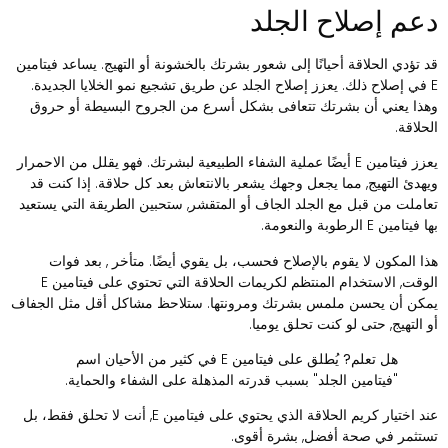
عم إصلاح الجلد
د تؤدي الحلاقة أحيانًا إلى شعور بشرتك بالخشونة أو التهيج. يساعد فيتامين
E في إصلاح ذلك. يعزز إصلاح الجلد عن طريق تشجيع نمو الخلايا الجديدة.
هذا يعني أن بشرتك تتعافى بشكل أسرع من الجروح البسيطة أو حروق
لحلاقة.
يعزز فيتامين E أيضًا عملية الشفاء الطبيعية لبشرتك. فهو يقلل من الاحمرار
يهدئ التهيج, مما يجعل وجهك يشعر بالانتعاش بعد كل حلاقة. إذا كنت قد
عاملت من قبل مع الجلد الجاف أو المتقشر, ستحبين الطريقة التي يستعيد
 فيتامين E الرطوبة والنعومة.
ذا المكون لا يقوم بالإصلاح فحسب، بل يقوي أيضًا. متأخر , بعد فوات
الوقت, الاستخدام المنتظم لكريمات الحلاقة التي تحتوي على فيتامين E
مكن أن يحسن ملمس بشرتك ومرونتها. ستلاحظ مشاكل أقل مثل الجفاف
و التهيج, حتى لو كنت تحلق يوميا.
هل تعلم?
يُطلق على فيتامين E في كثير من الأحيان اسم
"فيتامين الجلد" بسبب قدرته المذهلة على الشفاء والحماية.
عند اختيار كريم الحلاقة الذي يحتوي على فيتامين E, أنت لا تحلق فقط، بل
ستثمر في صحة أفضل, بشرة أقوى.