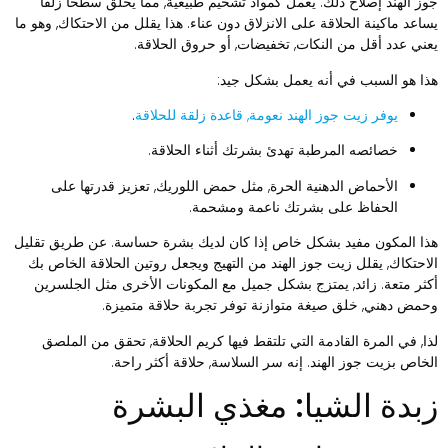
وز الهند إصلاح ذلك. يعمل كمواد تشحيم طبيعية, مما يخلق سطحًا زلقًا
ساعد ماكينة الحلاقة على الانزلاق دون عناء. هذا يقلل من الاحتكاك, وهو ما
عني عدد أقل من النكات, تخفيضات, أو حروق الحلاقة.
ذا هو السبب في أنه يعمل بشكل جيد:
يوفر زيت جوز الهند نعومة, قاعدة زلقة للحلاقة
.
خصائصه المرطبة تهدئ بشرتك أثناء الحلاقة.
الأحماض الدهنية الحرة, مثل حمض اللوريك, تعزيز قدرتها على
الحفاظ على بشرتك ناعمة ومشحمة.
ذا المكون مفيد بشكل خاص إذا كان لديك بشرة حساسة. عن طريق تقليل
لاحتكاك, يقلل زيت جوز الهند من التهيج ويجعل روتين الحلاقة الخاص بك
كثر متعة. زائد, يمتزج بشكل جميل مع المكونات الأخرى مثل الجلسرين
حمض دهني, خلق صيغة متوازنة توفر تجربة حلاقة متميزة.
ذا, في المرة القادمة التي تلتقط فيها كريم الحلاقة, تحقق من الملصق
لخاص بزيت جوز الهند. إنه سر السلاسة, حلاقة أكثر راحة.
بدة الشيا: مغذي البشرة