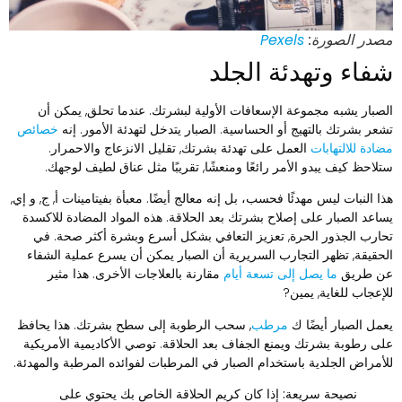
صدر الصورة:
Pexels
فاء وتهدئة الجلد
لصبار يشبه مجموعة الإسعافات الأولية لبشرتك. عندما تحلق, يمكن أن
شعر بشرتك بالتهيج أو الحساسية. الصبار يتدخل لتهدئة الأمور. إنه
خصائص
ضادة للالتهابات
العمل على تهدئة بشرتك, تقليل الانزعاج والاحمرار.
تلاحظ كيف يبدو الأمر رائعًا ومنعشًا, تقريبًا مثل عناق لطيف لوجهك.
ذا النبات ليس مهدئًا فحسب، بل إنه معالج أيضًا. معبأة بفيتامينات أ, ج, و إي,
ساعد الصبار على إصلاح بشرتك بعد الحلاقة. هذه المواد المضادة للاكسدة
حارب الجذور الحرة, تعزيز التعافي بشكل أسرع وبشرة أكثر صحة. في
لحقيقة, تظهر التجارب السريرية أن الصبار يمكن أن يسرع عملية الشفاء
ن طريق
ما يصل إلى تسعة أيام
مقارنة بالعلاجات الأخرى. هذا مثير
لإعجاب للغاية, يمين?
عمل الصبار أيضًا ك
مرطب
, سحب الرطوبة إلى سطح بشرتك. هذا يحافظ
لى رطوبة بشرتك ويمنع الجفاف بعد الحلاقة. توصي الأكاديمية الأمريكية
لأمراض الجلدية باستخدام الصبار في المرطبات لفوائده المرطبة والمهدئة.
نصيحة سريعة:
إذا كان كريم الحلاقة الخاص بك يحتوي على