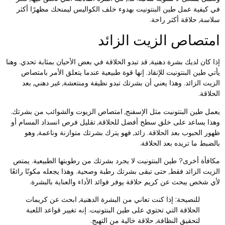
ي كيفية عمل طين البنتونيت بهدوء خلف الكواليس ليمنحك مظهرًا أكثر
لاسة, حلاقة أكثر راحة.
متصاص الزيت الزائد
ذا كان لديك بشرة دهنية, قد تبدو الحلاقة في بعض الأحيان بمثابة تحدي. وهنا
أتي طين البنتونيت للإنقاذ. إنها قوة طبيعية عندما يتعلق الأمر بامتصاص
لزيت الزائد. وهذا يعني أن بشرتك تبدو نظيفة ومنتعشة, غير دهني, بعد
لحلاقة.
عمل طين البنتونيت مثل الإسفنج, امتصاص الزيوت والشوائب من بشرتك.
هذا يساعد على خلق سطح أفضل للحلاقة, تقليل فرص انسداد المسام أو
هور الحبوب بعد الحلاقة. زائد, فهو يترك بشرتك متوازنة وناعمة, وهو
الضبط ما تريده بعد الحلاقة.
كافأة أخرى? طين البنتونيت لا يجرد بشرتك من رطوبتها الطبيعية. يمتص
لزيت الزائد فقط, حتى تبقى بشرتك رطبة وصحية. وهذا يجعله مكونًا رائعًا
أي شخص يبحث عن كريم حلاقة يوفر فوائد الأداء والعناية بالبشرة.
للنصيحة:
إذا كنت تعاني من البشرة الدهنية, ابحث عن كريمات
الحلاقة التي تحتوي على طين البنتونيت. إنه تغيير قواعد اللعبة
لتحقيق النظافة, حلاقة خالية من التهيج.