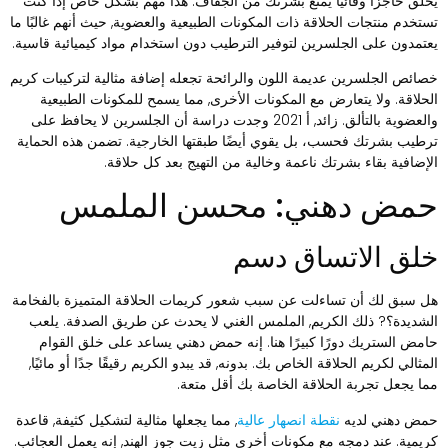
خلق حاجزًا وقائيًا يمنع بشرتك من الجفاف. هذا مهم بشكل خاص إذا كنت
ستخدم منتجات الحلاقة ذات المكونات الطبيعية والعضوية, حيث أنهم غالبًا ما
عتمدون على الجلسرين لتوفير الترطيب دون استخدام مواد كيميائية قاسية.
صائص الجلسرين عديمة اللون والرائحة تجعله إضافة مثالية لتركيبات كريم
لحلاقة. ولا يتعارض مع المكونات الأخرى, مما يسمح للمكونات الطبيعية
والعضوية بالتألق. زائد, أ 2021 وجدت دراسة أن الجلسرين لا يحافظ على
رطيب بشرتك فحسب، بل يقوي أيضًا طبقتها الخارجية. تضمن هذه الحماية
لإضافية بقاء بشرتك ناعمة وخالية من التهيج بعد كل حلاقة.
مض دهني: محسن الملمس
لق الاتساق دسم
ل سبق لك أن تساءلت عن سبب شعور كريمات الحلاقة المتميزة بالفخامة
لشديدة؟? ذلك الكريم, الملمس الغني لا يحدث عن طريق الصدفة. يلعب
امض الستريك دورًا كبيرًا هنا. إنه حمض دهني يساعد على خلق القوام
لمثالي لكريم الحلاقة الخاص بك. بدونه, قد يبدو الكريم رقيقًا جدًا أو مائيًا,
ما يجعل تجربة الحلاقة الخاصة بك أقل متعة.
مض دهني لديه
نقطة انصهار عالية
, مما يجعلها مثالية لتشكيل كثيفة, قاعدة
ريمية. عند دمجه مع مكونات أخرى مثل زيت جوز الهند, إنه يعمل العجائب.