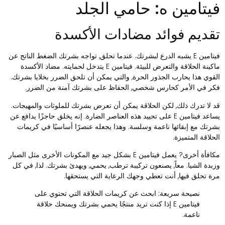
يتامين ه: حامي الجلد
قديم فوائد مضادات الأكسدة
فيتامين E يشبه الدرع لبشرتك. عندما تحلق, تواجه بشرتك الضغط الناتج عن
ماكينة الحلاقة والتعرض للبيئة. فيتامين E يتدخل لحمايته. مضاد الأكسدة
لقوي هذا يحارب الجذور الحرة, والتي يمكن أن تلحق الضرر بخلايا بشرتك.
كر في الأمر كحارس شخصي, الحفاظ على بشرتك آمنة من الضرر.
د لا تدرك ذلك, لكن الحلاقة يمكن أن تعرض بشرتك للملوثات والمهيجات.
يساعد فيتامين E على تحييد هذه العناصر الضارة. إنه يخلق حاجزًا يدافع عن
شرتك مع إبقائها ناعمة وسلسة. وهذا يجعله عنصرًا أساسيًا في كريمات
لحلاقة المتميزة.
مكافأة أخرى? يعمل فيتامين E بشكل جيد مع المكونات الأخرى مثل الصبار
زبدة الشيا. معاً, يصنعون تركيبة ترطب, يحمي, ويهدئ بشرتك. لذا, في كل
رة تحلق فيها, أنت تعطي وجهك الرعاية التي يستحقها.
نصيحة سريعة:
ابحث عن كريمات الحلاقة التي تحتوي على
فيتامين E إذا كنت تريد منتجًا يحمي بشرتك ويمنحك حلاقة
ناعمة.