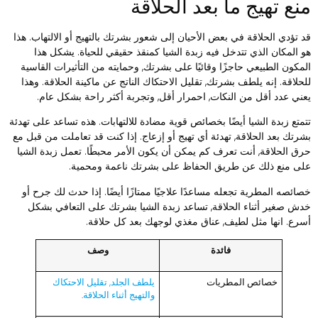
نع تهيج ما بعد الحلاقة
د تؤدي الحلاقة في بعض الأحيان إلى شعور بشرتك بالتهيج أو الالتهاب. هذا
و المكان الذي تتدخل فيه زبدة الشيا كمنقذ حقيقي للحياة. يشكل هذا
لمكون الطبيعي حاجزًا وقائيًا على بشرتك, وحمايته من التأثيرات القاسية
لحلاقة. إنه يلطف بشرتك, تقليل الاحتكاك الناتج عن ماكينة الحلاقة. وهذا
عني عدد أقل من النكات, احمرار أقل, وتجربة أكثر راحة بشكل عام.
تمتع زبدة الشيا أيضًا بخصائص قوية مضادة للالتهابات. هذه تساعد على تهدئة
شرتك بعد الحلاقة, تهدئة أي تهيج أو إزعاج. إذا كنت قد تعاملت من قبل مع
رق الحلاقة, أنت تعرف كم يمكن أن يكون الأمر محبطًا. تعمل زبدة الشيا
لى منع ذلك عن طريق الحفاظ على بشرتك ناعمة ومحمية.
صائصه المطرية تجعله مساعدًا علاجيًا ممتازًا أيضًا. إذا حدث لك جرح أو
دش صغير أثناء الحلاقة, تساعد زبدة الشيا بشرتك على التعافي بشكل
سرع. انها مثل لطيف, عناق مغذي لوجهك بعد كل حلاقة.
فائدة
وصف
خصائص المطريات
يلطف الجلد, تقليل الاحتكاك
والتهيج أثناء الحلاقة
.