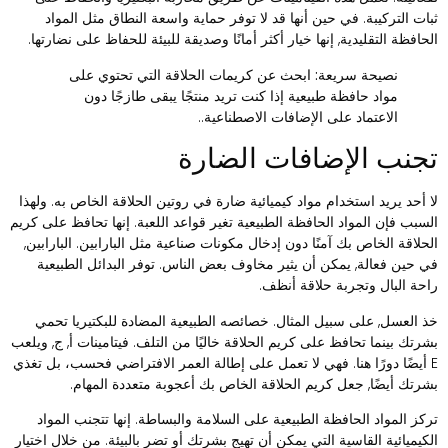
بات التركيبة. في حين أنها قد لا توفر حماية واسعة النطاق مثل المواد
لحافظة التقليدية, إنها خيار أكثر أمانًا وصديقة للبيئة للحفاظ على نضارتها.
نصيحة سريعة:
ابحث عن كريمات الحلاقة التي تحتوي على
مواد حافظة طبيعية إذا كنت تريد منتجًا يبقى طازجًا دون
الاعتماد على الإضافات الاصطناعية..
جنب الإضافات الضارة
ا أحد يريد استخدام مواد كيميائية ضارة في روتين الحلاقة الخاص به. ولهذا
لسبب فإن المواد الحافظة الطبيعية تغير قواعد اللعبة. إنها تحافظ على كريم
لحلاقة الخاص بك آمنًا دون إدخال مكونات صناعية مثل البارابين. البارابين,
ي حين فعالة, يمكن أن يثير مخاوف بعض الناس. توفر البدائل الطبيعية
احة البال وتجربة حلاقة أنظف.
ذ العسل, على سبيل المثال. خصائصه الطبيعية المضادة للبكتيريا تحمي
شرتك بينما تحافظ على كريم الحلاقة خاليًا من التلف. فيتامينات أ, ج, ويلعب
E أيضًا دورًا هنا. فهي لا تعمل على إطالة العمر الافتراضي فحسب، بل تغذي
شرتك أيضًا, جعل كريم الحلاقة الخاص بك أعجوبة متعددة المهام.
ركز المواد الحافظة الطبيعية على السلامة والبساطة. إنها تتجنب المواد
لكيميائية القاسية التي يمكن أن تهيج بشرتك أو تضر بالبيئة. من خلال اختيار