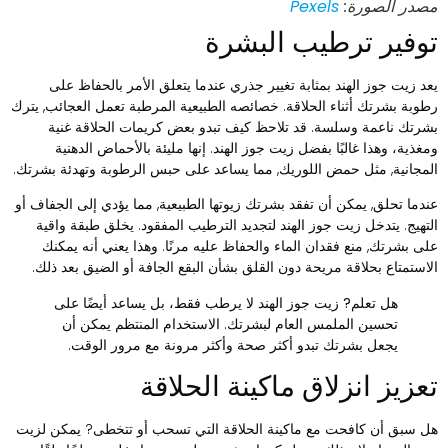
صدر الصورة:
Pexels
وفير ترطيب البشرة
عد زيت جوز الهند بمثابة تغيير جذري عندما يتعلق الأمر بالحفاظ على
طوبة بشرتك أثناء الحلاقة. خصائصه الطبيعية المرطبة تعمل العجائب, يترك
شرتك ناعمة وسلسة. قد تلاحظ كيف تبدو بعض كريمات الحلاقة غنية
مغذية، وهذا غالبًا بفضل زيت جوز الهند. إنها مليئة بالأحماض الدهنية
لمجانية, مثل حمض اللوريك, مما يساعد على حبس الرطوبة وتهدئة بشرتك.
ندما تحلق, يمكن أن تفقد بشرتك زيوتها الطبيعية, مما يؤدي إلى الجفاف أو
لتهيج. يتدخل زيت جوز الهند لتجديد الترطيب المفقود. يخلق طبقة واقية
لى بشرتك, منع فقدان الماء والحفاظ عليه مرنًا. وهذا يعني أنه يمكنك
لاستمتاع بحلاقة مريحة دون القلق بشأن البقع الجافة أو الضيق بعد ذلك.
هل تعلم?
زيت جوز الهند لا يرطب فقط، بل يساعد أيضًا على
تحسين الملمس العام لبشرتك. الاستخدام المنتظم يمكن أن
يجعل بشرتك تبدو أكثر صحة وأكثر مرونة مع مرور الوقت.
عزيز انزلاق ماكينة الحلاقة
ل سبق أن كافحت مع ماكينة الحلاقة التي تسحب أو تتخطى? يمكن لزيت