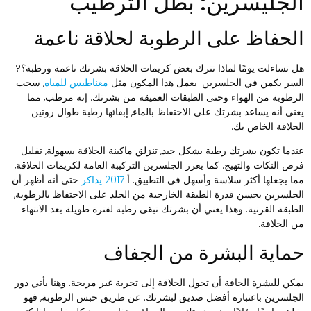
لجليسرين: بطل الترطيب
لحفاظ على الرطوبة لحلاقة ناعمة
ل تساءلت يومًا لماذا تترك بعض كريمات الحلاقة بشرتك ناعمة ورطبة؟?
لسر يكمن في الجلسرين. يعمل هذا المكون مثل
مغناطيس للمياه
, سحب
لرطوبة من الهواء وحتى الطبقات العميقة من بشرتك. إنه مرطب, مما
عني أنه يساعد بشرتك على الاحتفاظ بالماء, إبقائها رطبة طوال روتين
لحلاقة الخاص بك.
ندما تكون بشرتك رطبة بشكل جيد, تنزلق ماكينة الحلاقة بسهولة, تقليل
رص النكات والتهيج. كما يعزز الجلسرين التركيبة العامة لكريمات الحلاقة,
ما يجعلها أكثر سلاسة وأسهل في التطبيق. أ
2017 يذاكر
حتى أنه أظهر أن
لجلسرين يحسن قدرة الطبقة الخارجية من الجلد على الاحتفاظ بالرطوبة,
لطبقة القرنية. وهذا يعني أن بشرتك تبقى رطبة لفترة طويلة بعد الانتهاء
ن الحلاقة.
ماية البشرة من الجفاف
مكن للبشرة الجافة أن تحول الحلاقة إلى تجربة غير مريحة. وهنا يأتي دور
لجلسرين باعتباره أفضل صديق لبشرتك. عن طريق حبس الرطوبة, فهو