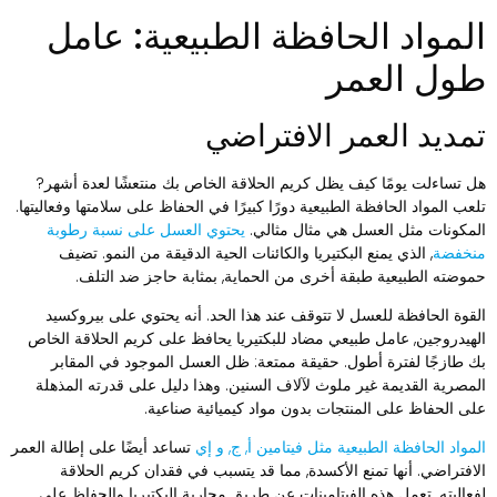
لمواد الحافظة الطبيعية: عامل
ول العمر
مديد العمر الافتراضي
ل تساءلت يومًا كيف يظل كريم الحلاقة الخاص بك منتعشًا لعدة أشهر?
لعب المواد الحافظة الطبيعية دورًا كبيرًا في الحفاظ على سلامتها وفعاليتها.
لمكونات مثل العسل هي مثال مثالي.
يحتوي العسل على نسبة رطوبة
نخفضة
, الذي يمنع البكتيريا والكائنات الحية الدقيقة من النمو. تضيف
موضته الطبيعية طبقة أخرى من الحماية, بمثابة حاجز ضد التلف.
لقوة الحافظة للعسل لا تتوقف عند هذا الحد. أنه يحتوي على بيروكسيد
لهيدروجين, عامل طبيعي مضاد للبكتيريا يحافظ على كريم الحلاقة الخاص
ك طازجًا لفترة أطول. حقيقة ممتعة: ظل العسل الموجود في المقابر
لمصرية القديمة غير ملوث لآلاف السنين. وهذا دليل على قدرته المذهلة
لى الحفاظ على المنتجات بدون مواد كيميائية صناعية.
لمواد الحافظة الطبيعية مثل فيتامين أ, ج, و إي
تساعد أيضًا على إطالة العمر
لافتراضي. أنها تمنع الأكسدة, مما قد يتسبب في فقدان كريم الحلاقة
فعاليته. تعمل هذه الفيتامينات عن طريق محاربة البكتيريا والحفاظ على