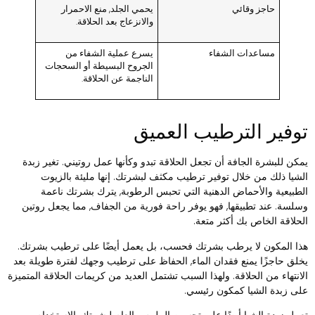
حاجز وقائي
يحمي الجلد, منع الاحمرار
والانزعاج بعد الحلاقة.
مساعدات الشفاء
يسرع عملية الشفاء من
الجروح البسيطة أو السحجات
الناجمة عن الحلاقة.
وفير الترطيب العميق
مكن للبشرة الجافة أن تجعل الحلاقة تبدو وكأنها عمل روتيني. تغير زبدة
لشيا ذلك من خلال توفير ترطيب مكثف لبشرتك. إنها مليئة بالزيوت
لطبيعية والأحماض الدهنية التي تحبس الرطوبة, يترك بشرتك ناعمة
سلسة. عند تطبيقها, فهو يوفر راحة فورية من الجفاف, مما يجعل روتين
لحلاقة الخاص بك أكثر متعة.
ذا المكون لا يرطب بشرتك فحسب، بل يعمل أيضًا على ترطيب بشرتك.
خلق حاجزًا يمنع فقدان الماء, الحفاظ على ترطيب وجهك لفترة طويلة بعد
لانتهاء من الحلاقة. ولهذا السبب تشتمل العديد من كريمات الحلاقة المتميزة
لى زبدة الشيا كمكون رئيسي.
عمل زبدة الشيا أيضًا على تحسين الملمس العام لبشرتك. الاستخدام