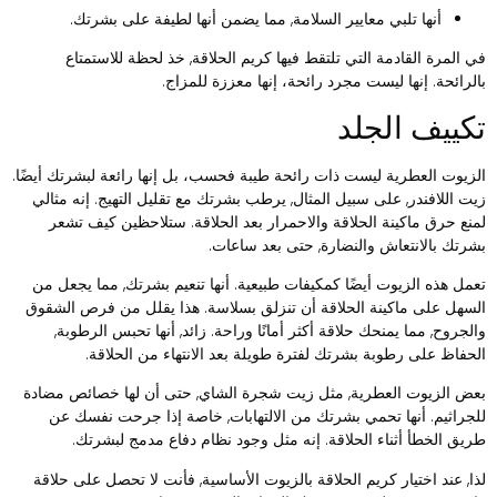
أنها تلبي معايير السلامة, مما يضمن أنها لطيفة على بشرتك.
ي المرة القادمة التي تلتقط فيها كريم الحلاقة, خذ لحظة للاستمتاع
الرائحة. إنها ليست مجرد رائحة، إنها معززة للمزاج.
كييف الجلد
لزيوت العطرية ليست ذات رائحة طيبة فحسب، بل إنها رائعة لبشرتك أيضًا.
يت اللافندر, على سبيل المثال, يرطب بشرتك مع تقليل التهيج. إنه مثالي
منع حرق ماكينة الحلاقة والاحمرار بعد الحلاقة. ستلاحظين كيف تشعر
شرتك بالانتعاش والنضارة, حتى بعد ساعات.
عمل هذه الزيوت أيضًا كمكيفات طبيعية. أنها تنعيم بشرتك, مما يجعل من
لسهل على ماكينة الحلاقة أن تنزلق بسلاسة. هذا يقلل من فرص الشقوق
الجروح, مما يمنحك حلاقة أكثر أمانًا وراحة. زائد, أنها تحبس الرطوبة,
لحفاظ على رطوبة بشرتك لفترة طويلة بعد الانتهاء من الحلاقة.
عض الزيوت العطرية, مثل زيت شجرة الشاي, حتى أن لها خصائص مضادة
لجراثيم. أنها تحمي بشرتك من الالتهابات, خاصة إذا جرحت نفسك عن
ريق الخطأ أثناء الحلاقة. إنه مثل وجود نظام دفاع مدمج لبشرتك.
ذا, عند اختيار كريم الحلاقة بالزيوت الأساسية, فأنت لا تحصل على حلاقة