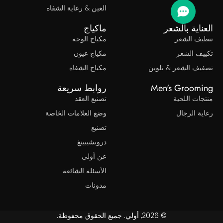
العين & رعاية الشفاه
ناية بالشعر
ماكياج
يف الشعر
مكياج الوجه
يف الشعر
مكياج عيون
يف الشعر & تلوين
مكياج الشفاه
Men's Groom
روابط سريعة
ات اللحية
تصنيع العقد
ة الرجال
وضع العلامات الخاصة
تصنيع
دروبشيبينغ
عن أولي
الأسئلة الشائعة
مدونات
© 2026, أولي. جميع الحقوق محفوظة.