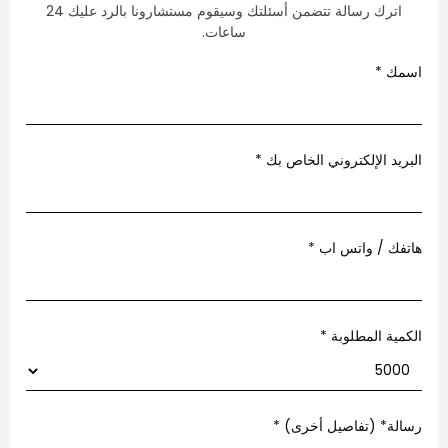
اترك رسالة تتضمن أسئلتك وسيقوم مستشارونا بالرد عليك 24
ساعات.
مك
*
ريد الإلكتروني الخاص بك
*
فك / واتس اب
*
مية المطلوبة *
لة* (تفاصيل أخرى)
*