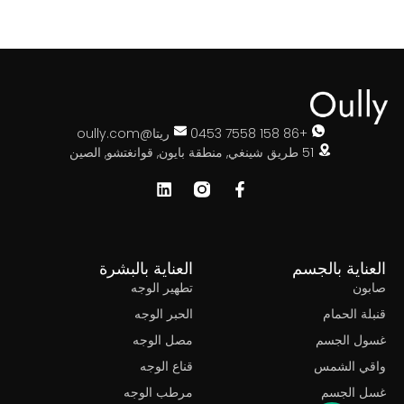
+86 158 7558 0453
ريتا@oully.com
51 طريق شينغي, منطقة بايون, قوانغتشو, الصين
ناية بالجسم
العناية بالبشرة
ون
تطهير الوجه
ة الحمام
الحبر الوجه
ل الجسم
مصل الوجه
ي الشمس
قناع الوجه
 الجسم
مرطب الوجه