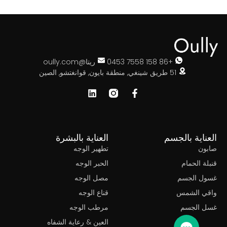
+86 158 7558 0453
ريتا@oully.com
51 طريق شينغي, منطقة بايون, قوانغتشو, الصين
ناية بالجسم
العناية بالبشرة
ون
تطهير الوجه
ة الحمام
الحبر الوجه
ل الجسم
مصل الوجه
ي الشمس
قناع الوجه
 الجسم
مرطب الوجه
العين & رعاية الشفاه