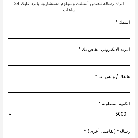
اترك رسالة تتضمن أسئلتك وسيقوم مستشارونا بالرد عليك 24
ساعات.
مك
*
ريد الإلكتروني الخاص بك
*
فك / واتس اب
*
مية المطلوبة *
لة* (تفاصيل أخرى)
*