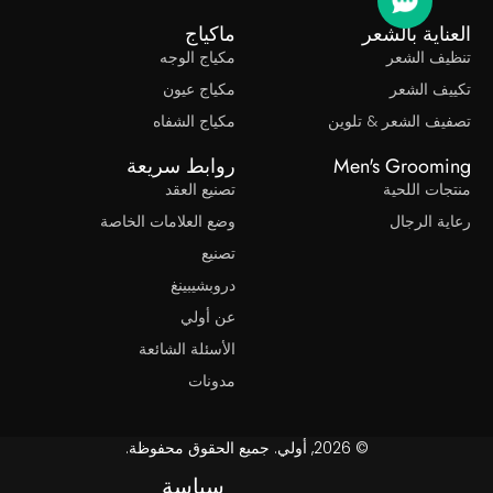
ناية بالشعر
ماكياج
يف الشعر
مكياج الوجه
يف الشعر
مكياج عيون
يف الشعر & تلوين
مكياج الشفاه
Men's Groom
روابط سريعة
ات اللحية
تصنيع العقد
ة الرجال
وضع العلامات الخاصة
تصنيع
دروبشيبينغ
عن أولي
الأسئلة الشائعة
مدونات
© 2026, أولي. جميع الحقوق محفوظة.
سياسة