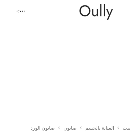
بيت
م
بيت
>
العناية بالجسم
>
صابون
>
صابون الورد