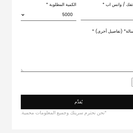
تفك / واتس اب
*
الكمية المطلوبة *
الة* (تفاصيل أخرى)
*
يُقدِّم
*نحن نحترم سريتك وجميع المعلومات محمية.