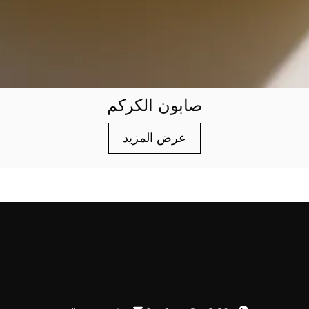
صابون الكركم
عرض المزيد