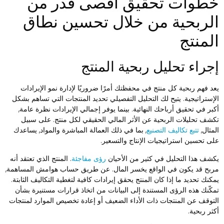
طوات تحقيق أقصى قدر من
لربحية من خلال تحسين نطاق
لمنتج
جراء تحليل ربحية المنتج
عد فهم ربحية كل منتج في محفظتك أمرًا ضروريًا لإدارة نمو الإيرادات
لإستراتيجية. يتيح لك التحليل التفصيلي تحديد المنتجات التي تساهم بشكل
كبر في تحقيق أرباحك النهائية. بينما يوفر إجمالي الإيرادات نظرة عامة,
كشف تحليلات الربحية عن الأثر المالي الحقيقي لكل منتج. على سبيل
لمثال,
تتبع تكاليف التصنيع
, بما في ذلك العمالة المباشرة والمواد, يساعدك
لى تحسين استراتيجيات الإنتاج والتسعير.
كشف هذا التحليل في كثير من الأحيان
رؤى مفاجئة
. المنتج الذي تعتقد أنه
ربح قد يكون في الواقع يخسر المال. عن طريق حساب هوامش المساهمة,
مكنك تحديد ما إذا كان المنتج يحقق إيرادات كافية لتغطية التكاليف الثابتة.
مكّنك هذه الرؤى المستندة إلى البيانات من اتخاذ قرارات مستنيرة بشأن
لتوقف عن المنتجات ذات الأداء الضعيف أو إعادة تخصيص الموارد لمنتجات
كثر ربحية.