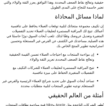
قيقية وتعالج نقاط الضعف المحددة. وهذا التوافق يعزز الثقة والولاء, والتي
عتبر حاسمة للنجاح على المدى الطويل.
ماذا مسائل المحاذاة
ن تكييف مجموعة منتجاتك لتلبية توقعات العملاء يحافظ على تنافسية
عمالك. تتيح لك المراقبة المستمرة لتعليقات العملاء تحديد التفضيلات
لمتغيرة وتعديل عروضك وفقًا لذلك. تلعب أبحاث السوق دورًا حاسمًا في
ذه العملية, مساعدتك في الكشف عن الفرص غير المستغلة وتحسين
ستراتيجية تطوير المنتج الخاص بك.
إن مواءمة المنتجات مع احتياجات العملاء تضمن القيمة الحقيقية
وتعالج نقاط الضعف المحددة, تعزيز الثقة والولاء.
تتيح المراقبة المستمرة لتعليقات العملاء للشركات التكيف مع
التفضيلات المتغيرة, الحفاظ على ميزة تنافسية.
تساعد أبحاث السوق على تحديد شرائح العملاء الرئيسية والفرص غير
المستغلة, توجيه تطوير المنتجات لتلبية متطلبات محددة.
مثلة من العالم الحقيقي
تُظهر الشركات الناجحة مثل Apple وNike قوة مواءمة نطاقات المنتجات