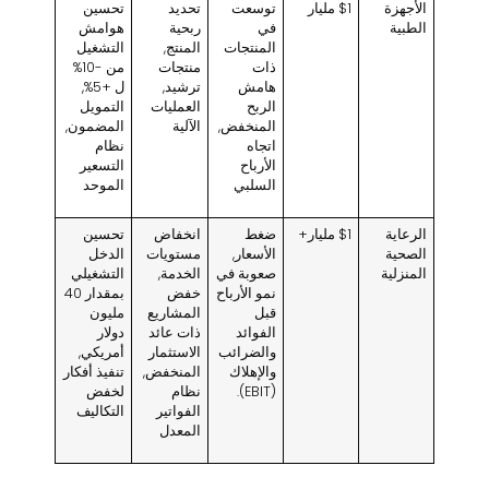
الأجهزة
$1 مليار
توسعت
تحديد
تحسين
الطبية
في
ربحية
هوامش
المنتجات
المنتج,
التشغيل
ذات
منتجات
من -10%
هامش
ترشيد,
ل +5%,
الربح
العمليات
التمويل
المنخفض,
الآلية
المضمون,
اتجاه
نظام
الأرباح
التسعير
السلبي
الموحد
الرعاية
$1 مليار+
ضغط
انخفاض
تحسين
الصحية
الأسعار,
مستويات
الدخل
المنزلية
صعوبة في
الخدمة,
التشغيلي
نمو الأرباح
خفض
بمقدار 40
قبل
المشاريع
مليون
الفوائد
ذات عائد
دولار
والضرائب
الاستثمار
أمريكي,
والإهلاك
المنخفض,
تنفيذ أفكار
(EBIT).
نظام
لخفض
الفواتير
التكاليف
المعدل