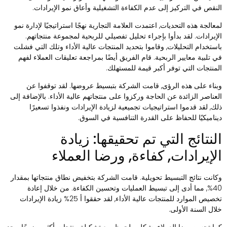
لنقص في التركيز إلى عدم الكفاءة التشغيلية وأعاق نمو الإيرادات.
معالجة هذه التحديات, اعتمدت العلامة التجارية نهجًا استراتيجيًا لإدارة نمو
لإيرادات. لقد بدأوا بإجراء تحليل تفصيلي للربحية لمجموعة منتجاتهم.
استخدام التحليلات, وقاموا بتحديد المنتجات عالية الأداء وتلك التي فشلت
ي تلبية معايير الربحية. قام الفريق أيضًا بمراجعة تعليقات العملاء لفهم
لمنتجات التي توفر أكبر قيمة للمستهلك.
بناء على هذه الرؤى, قامت الشركة بتبسيط عروضها. لقد توقفوا عن
لعناصر الزائدة عن الحاجة وركزوا على منتجاتهم عالية الأداء. بالإضافة إلى
لك, لقد قدموا استراتيجيات تجميعية لزيادة الإيرادات ونفذوا تسعيرًا
يناميكيًا للحفاظ على القدرة التنافسية في السوق.
لنتائج التي تم تحقيقها: زيادة
لإيرادات, كفاءة, ورضا العملاء
كانت نتائج التبسيط تحويلية. قامت الشركة بتخفيض نطاق منتجاتها بمقدار
40%, مما أدى إلى تبسيط العمليات وتحسين الكفاءة. من خلال إعادة
تخصيص الموارد للمنتجات عالية الأداء, لقد حققوا أ 25% زيادة الإيرادات
لال السنة الأولى.