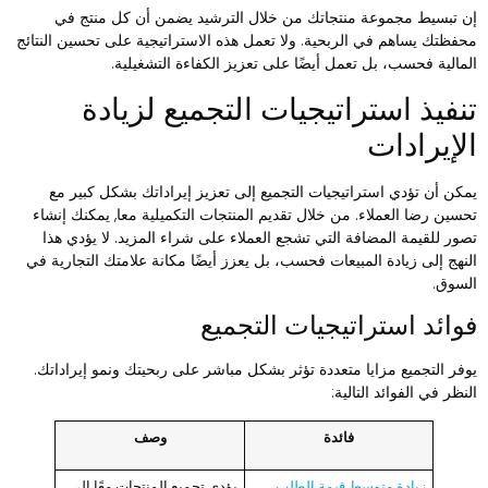
ن تبسيط مجموعة منتجاتك من خلال الترشيد يضمن أن كل منتج في
حفظتك يساهم في الربحية. ولا تعمل هذه الاستراتيجية على تحسين النتائج
لمالية فحسب، بل تعمل أيضًا على تعزيز الكفاءة التشغيلية.
نفيذ استراتيجيات التجميع لزيادة
لإيرادات
مكن أن تؤدي استراتيجيات التجميع إلى تعزيز إيراداتك بشكل كبير مع
حسين رضا العملاء. من خلال تقديم المنتجات التكميلية معا, يمكنك إنشاء
صور للقيمة المضافة التي تشجع العملاء على شراء المزيد. لا يؤدي هذا
لنهج إلى زيادة المبيعات فحسب، بل يعزز أيضًا مكانة علامتك التجارية في
لسوق.
وائد استراتيجيات التجميع
وفر التجميع مزايا متعددة تؤثر بشكل مباشر على ربحيتك ونمو إيراداتك.
لنظر في الفوائد التالية:
فائدة
وصف
زيادة متوسط ​​قيمة الطلب
يؤدي تجميع المنتجات معًا إلى