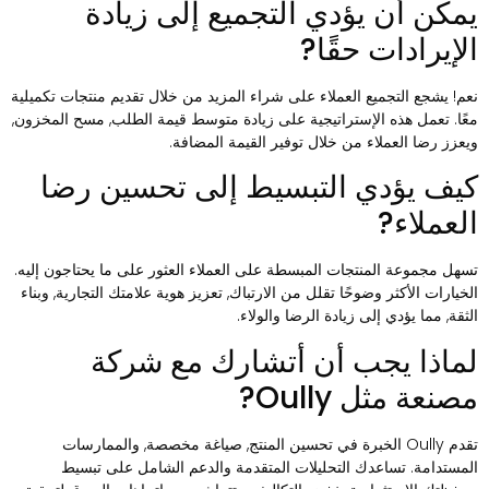
مكن أن يؤدي التجميع إلى زيادة
لإيرادات حقًا?
عم! يشجع التجميع العملاء على شراء المزيد من خلال تقديم منتجات تكميلية
عًا. تعمل هذه الإستراتيجية على زيادة متوسط ​​قيمة الطلب, مسح المخزون,
يعزز رضا العملاء من خلال توفير القيمة المضافة.
يف يؤدي التبسيط إلى تحسين رضا
لعملاء?
سهل مجموعة المنتجات المبسطة على العملاء العثور على ما يحتاجون إليه.
لخيارات الأكثر وضوحًا تقلل من الارتباك, تعزيز هوية علامتك التجارية, وبناء
لثقة, مما يؤدي إلى زيادة الرضا والولاء.
ماذا يجب أن أتشارك مع شركة
صنعة مثل Oully?
تقدم Oully الخبرة في تحسين المنتج, صياغة مخصصة, والممارسات
لمستدامة. تساعدك التحليلات المتقدمة والدعم الشامل على تبسيط