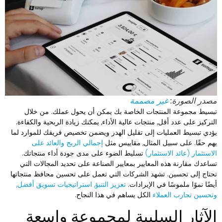
صدر الصورة:
غير مصممة
بسيط مجموعة المنتجات الخاصة بك يمكن أن يحول عملك. من خلال
لتركيز على عدد أقل, منتجات عالية الأداء, يمكنك زيادة الربحية والكفاءة.
ؤدي تبسيط العمليات إلى تقليل الهدر ويضمن تخصيص فريقك للموارد لما
هم حقًا. على سبيل المثال, مقاييس مثل
إجمالي الربح والعائد على
لاستثمار (عائد الاستثمار)
تسليط الضوء على مدى جودة أداء منتجاتك.
ساعدك مقارنة هذه المعايير بمعايير الصناعة على تحديد المجالات التي
حتاج إلى تحسين. تشهد الشركات التي تعمل على تحسين محافظ منتجاتها
يضًا نموًا ملموسًا في الإيرادات.
تعزيز التنبؤ, استراتيجيات تسويق أفضل,
تحسين تجارب العملاء
الكل يساهم في هذا النجاح.
لآثار السلبية لمجموعة واسعة