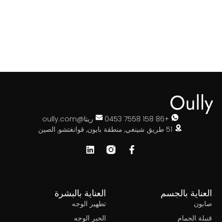
+86 158 7558 0453
ريتا@oully.com
51 طريق شينغي, منطقة بايون, قوانغتشو, الصين
العناية بالجسم
العناية بالبشرة
صابون
تطهير الوجه
قنبلة الحمام
الحبر الوجه