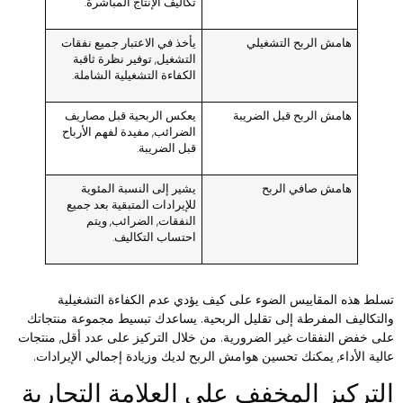
تكاليف الإنتاج المباشرة.
هامش الربح التشغيلي
يأخذ في الاعتبار جميع نفقات
التشغيل, توفير نظرة ثاقبة
الكفاءة التشغيلية الشاملة.
هامش الربح قبل الضريبة
يعكس الربحية قبل مصاريف
الضرائب, مفيدة لفهم الأرباح
قبل الضريبة.
هامش صافي الربح
يشير إلى النسبة المئوية
للإيرادات المتبقية بعد جميع
النفقات, الضرائب, ويتم
احتساب التكاليف.
سلط هذه المقاييس الضوء على كيف يؤدي عدم الكفاءة التشغيلية
التكاليف المفرطة إلى تقليل الربحية. يساعدك تبسيط مجموعة منتجاتك
لى خفض النفقات غير الضرورية. من خلال التركيز على عدد أقل, منتجات
الية الأداء, يمكنك تحسين هوامش الربح لديك وزيادة إجمالي الإيرادات.
لتركيز المخفف على العلامة التجارية