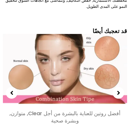
حفظتك الاستثمارية, خفض التكاليف, وتتماشى مع اتجاهات السوق لتحقيق
لنمو على المدى الطويل.
د تعجبك أيضًا
أفضل روتين للعناية بالبشرة من أجل Clear, متوازن,
وبشرة صحية