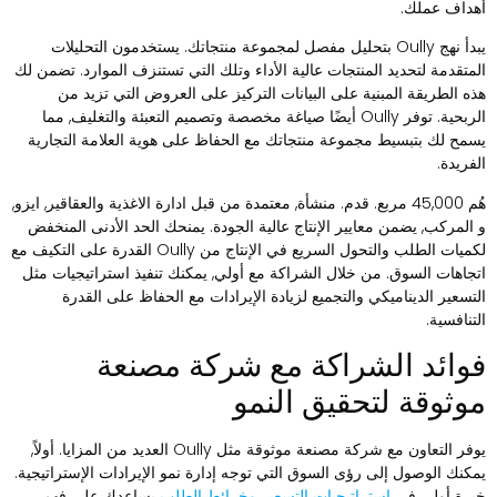
هداف عملك.
يبدأ نهج Oully بتحليل مفصل لمجموعة منتجاتك. يستخدمون التحليلات
لمتقدمة لتحديد المنتجات عالية الأداء وتلك التي تستنزف الموارد. تضمن لك
ذه الطريقة المبنية على البيانات التركيز على العروض التي تزيد من
الربحية. توفر Oully أيضًا صياغة مخصصة وتصميم التعبئة والتغليف, مما
سمح لك بتبسيط مجموعة منتجاتك مع الحفاظ على هوية العلامة التجارية
لفريدة.
هُم 45,000 مربع. قدم. منشأة, معتمدة من قبل ادارة الاغذية والعقاقير, ايزو,
 المركب, يضمن معايير الإنتاج عالية الجودة. يمنحك الحد الأدنى المنخفض
لكميات الطلب والتحول السريع في الإنتاج من Oully القدرة على التكيف مع
تجاهات السوق. من خلال الشراكة مع أولي, يمكنك تنفيذ استراتيجيات مثل
لتسعير الديناميكي والتجميع لزيادة الإيرادات مع الحفاظ على القدرة
لتنافسية.
وائد الشراكة مع شركة مصنعة
وثوقة لتحقيق النمو
يوفر التعاون مع شركة مصنعة موثوقة مثل Oully العديد من المزايا. أولاً,
مكنك الوصول إلى رؤى السوق التي توجه إدارة نمو الإيرادات الإستراتيجية.
برة أولي في
استراتيجيات التسعير وخرائط الطلب
يساعدك على فهم