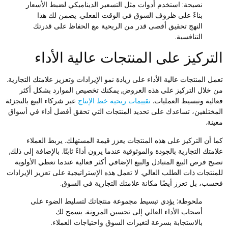
نصيحة:
استخدم أدوات مثل التسعير الديناميكي لضبط الأسعار
بناءً على ظروف السوق في الوقت الفعلي. يضمن لك هذا
النهج تحقيق أقصى قدر من الربحية مع الحفاظ على قدرتك
التنافسية.
لتركيز على المنتجات عالية الأداء
عمل المنتجات عالية الأداء على زيادة نمو الإيرادات وتعزيز علامتك التجارية.
ن خلال التركيز على هذه العروض, يمكنك تخصيص الموارد بشكل أكثر
عالية وتبسيط العمليات.
تقييمات ربحية خط الإنتاج
عبر شركاء البيع بالتجزئة
لمختلفين، تساعدك على تحديد المنتجات التي تحقق أفضل أداء في أسواق
عينة.
ما أن التركيز على هذه المنتجات يعزز قيمة المستهلك. يربط العملاء
لامتك التجارية بالجودة والموثوقية عندما يرون أداءً ثابتًا. بالإضافة إلى ذلك,
صبح فرص البيع المتبادل والبيع الإضافي أكثر فعالية عندما تعطي الأولوية
لمنتجات ذات الطلب العالي. لا تعمل هذه الإستراتيجية على تعزيز الإيرادات
حسب، بل تعزز أيضًا مكانة علامتك التجارية في السوق.
ملحوظة:
يؤدي تبسيط مجموعة منتجاتك لتسليط الضوء على
أصحاب الأداء العالي إلى تحسين المرونة. يسمح لك
بالاستجابة بسرعة لتغيرات السوق واحتياجات العملاء.