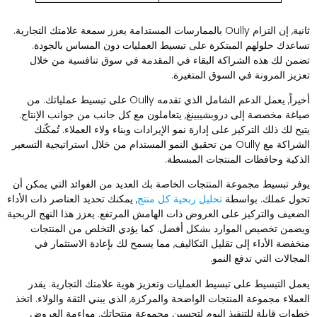
ثانية, إن التزام Oully بالممارسات المستدامة يعزز سمعة علامتك التجارية.
ساعدك حلولهم المبتكرة على تبسيط العمليات دون المساس بالجودة.
ضمن لك هذه الشراكة البقاء في المقدمة في سوق تنافسية من خلال
عزيز المرونة في السوق المتغيرة.
أخيراً, يعمل الدعم الشامل الذي تقدمه Oully على تبسيط عملياتك. من
ياغة مخصصة إلى دروبشيبينغ, يتعاملون مع كل جانب من جوانب الإنتاج.
تيح لك ذلك التركيز على إدارة نمو الإيرادات وبناء ولاء العملاء. تُمكّنك
الشراكة مع Oully من تحقيق النمو المستدام من خلال استراتيجية التسعير
لذكية وحافظات المنتجات المبسطة.
وفر تبسيط مجموعة المنتجات الخاصة بك العديد من الفوائد التي يمكن أن
حول عملك. بواسطة
تحليل ربحية كل منتج
, يمكنك تحديد العناصر ذات الأداء
لضعيف والتركيز على العروض ذات الهامش المرتفع. يعزز هذا النهج الربحية
يضمن تخصيص الموارد بشكل أفضل. كما يؤدي التخلص من المنتجات
نخفضة الأداء إلى تقليل التكاليف, مما يسمح لك بإعادة الاستثمار في
لمجالات التي تدفع النمو.
عمل التبسيط على تبسيط العمليات وتعزيز هوية علامتك التجارية. يقدر
لعملاء مجموعة المنتجات الواضحة والمركزة, الذي يبني الثقة والولاء. اتخذ
طوات قابلة للتنفيذ اليوم لتحسين مجموعة منتجاتك. مواءمة العروض