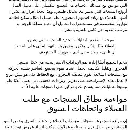
لتي تتوافق مع عملائك’ الاحتياجات. التجميع التكميلي, على سبيل المثال,
زواج المنتجات التي تسير معًا بشكل طبيعي. وهذا يجعل قرارات الشراء
سهل للعملاء مع زيادة قيمتهم المتصورة. على سبيل المثال, يمكن لعلامة
جارية متخصصة في مستحضرات التجميل أن تجمع منظفًا للوجه مع
رطب, تقديم حل كامل للعناية بالبشرة.
نصيحة:
استخدم التحليلات لتحديد المنتجات التي يشتريها
العملاء معًا بشكل متكرر. يضمن هذا النهج المبني على البيانات
أن تلقى حزمك صدى لدى جمهورك المستهدف.
دعم التجميع أيضًا إدارة نمو الإيرادات الإستراتيجية من خلال تحسين
لمخزون وتقليل تكاليف الحمل. عندما تقوم بتجميع العناصر بطيئة الحركة
ع المنتجات الشائعة, تقوم بتصفية المخزون مع الحفاظ على هوامش الربح.
ا تعمل هذه الإستراتيجية على تعزيز الإيرادات فحسب، بل تعمل أيضًا على
بسيط عملياتك, مما يسمح لك بالتركيز على المنتجات عالية الأداء.
واءمة نطاق المنتجات مع طلب
لعملاء واتجاهات السوق
ن مواءمة مجموعة منتجاتك مع طلب العملاء واتجاهات السوق يضمن النمو
لمستدام. من خلال فهم ما يحتاجه عملاؤك, يمكنك إنشاء عروض توفر قيمة