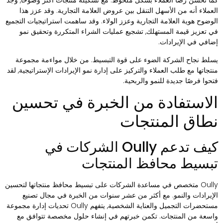
ما تحسن رضا العملاء بشكل ملحوظ. مع تشكيلة منتجات أكثر وضوحًا, وجد
لعملاء أنه من الأسهل التنقل بين عروض العلامة التجارية. وقد عزز هذا
لوضوح هوية العلامة التجارية وعزز الولاء. وقد ساهمت استراتيجيات التجميع
ي تعزيز قيمة المستهلك, تشجيع عمليات الشراء المتكررة وتحقيق نمو
ضافي في الإيرادات.
سلط نجاح الشركة الضوء على قوة التبسيط. من خلال مواءمة مجموعة
نتجاتها مع طلب العملاء والتركيز على إدارة نمو الإيرادات الإستراتيجية, لقد
تحوا فرصًا جديدة للنمو والربحية.
لاستفادة من الخبرة في تحسين
طاق المنتجات
كيف تدعم Oully الشركات في
بسيط محافظ المنتجات
Oully متخصص في مساعدة الشركات على تبسيط محافظ منتجاتها لتحسين
لإيرادات والنمو. مع أكثر من عشر سنوات من الخبرة في مجال تصنيع
مستحضرات التجميل والعناية الشخصية, يتفهم Oully تحديات إدارة مجموعة
اسعة من المنتجات. تكمن خبرتهم في إنشاء حلول مخصصة تتوافق مع