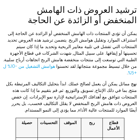
رشيد العروض ذات الهامش
لمنخفض أو الزائدة عن الحاجة
مكن أن تؤدي المنتجات ذات الهامش المنخفض أو الزائدة عن الحاجة إلى
ستنزاف الموارد وتقليل هوامش الربح. يتضمن ترشيد هذه العروض تحديد
لمنتجات التي تفشل في تلبية معايير الربحية وتحديد ما إذا كان سيتم
حسينها أو إيقافها. على سبيل المثال, شهدت الشركات في قطاع الأجهزة
لطبية التي توسعت إلى منتجات منخفضة هامش الربح اتجاهات أرباح سلبية.
ن خلال تبسيط مجموعة منتجاتها, لقد تحسنوا
هوامش التشغيل من -10% ل
.
+
هج مماثل يمكن أن يعمل لصالح عملك. ابدأ بتحليل التكاليف المرتبطة بكل
نتج, بما في ذلك الإنتاج, تسويق, والتوزيع. ثم, قم بتقييم ما إذا كانت هذه
لمنتجات تتوافق مع أهدافك الإستراتيجية لإدارة نمو الإيرادات. إن خفض
لعروض ذات هامش الربح المنخفض لا يقلل التكاليف فحسب، بل يحرر
يضًا الموارد للمنتجات عالية الأداء, مما يؤدي إلى النمو المستدام.
قطاع
ربح
الموقف
التحسينات
حصيلة
الأعمال