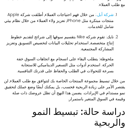
ع طلب العملاء:
شركة أبل.
: من خلال فهم احتياجات العملاء, أطلقت شركة Apple
منتجات مبتكرة مثل iPhone, تعزيز ولاء العملاء من خلال نظام بيئي
شامل للخدمات.
نايك
: تقوم شركة Nike بتقسيم سوقها إلى شرائح لتقديم خطوط
إنتاج متخصصة, استخدام تحليلات البيانات لتخصيص التسويق وتعزيز
المشاركة المجتمعية.
ملحوظة:
يتطلب البقاء على انسجام مع اتجاهات السوق خفة
الحركة. استخدم أدوات مثل التسعير الديناميكي للاستجابة
بسرعة للتحولات في الطلب والحفاظ على قدرتك التنافسية.
ن خلال تبسيط مجموعة المنتجات الخاصة بك لتتوافق مع طلب العملاء, لن
قتصر الأمر على زيادة الربحية فحسب، بل يمكنك أيضًا وضع عملك لتحقيق
مو مستدام في الإيرادات. يضمن هذا النهج أن تظل عروضك ذات صلة
قيمة في السوق المتغير باستمرار.
راسة حالة: تبسيط النمو
الربحية