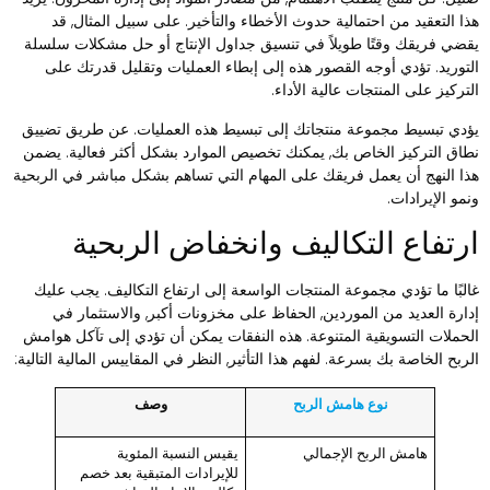
ذا التعقيد من احتمالية حدوث الأخطاء والتأخير. على سبيل المثال, قد
قضي فريقك وقتًا طويلاً في تنسيق جداول الإنتاج أو حل مشكلات سلسلة
لتوريد. تؤدي أوجه القصور هذه إلى إبطاء العمليات وتقليل قدرتك على
لتركيز على المنتجات عالية الأداء.
ؤدي تبسيط مجموعة منتجاتك إلى تبسيط هذه العمليات. عن طريق تضييق
طاق التركيز الخاص بك, يمكنك تخصيص الموارد بشكل أكثر فعالية. يضمن
ذا النهج أن يعمل فريقك على المهام التي تساهم بشكل مباشر في الربحية
نمو الإيرادات.
رتفاع التكاليف وانخفاض الربحية
البًا ما تؤدي مجموعة المنتجات الواسعة إلى ارتفاع التكاليف. يجب عليك
دارة العديد من الموردين, الحفاظ على مخزونات أكبر, والاستثمار في
لحملات التسويقية المتنوعة. هذه النفقات يمكن أن تؤدي إلى تآكل هوامش
لربح الخاصة بك بسرعة. لفهم هذا التأثير, النظر في المقاييس المالية التالية:
نوع هامش الربح
وصف
هامش الربح الإجمالي
يقيس النسبة المئوية
للإيرادات المتبقية بعد خصم