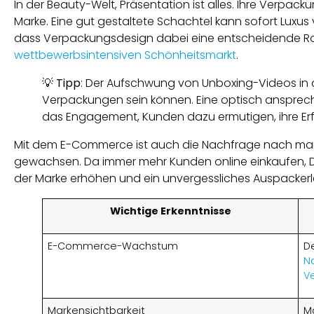
In der Beauty-Welt, Präsentation ist alles. Ihre Verpacku
Marke. Eine gut gestaltete Schachtel kann sofort Luxus v
dass Verpackungsdesign dabei eine entscheidende Rol
wettbewerbsintensiven Schönheitsmarkt
.
💡
Tipp
: Der Aufschwung von Unboxing-Videos in d
Verpackungen sein können. Eine optisch ansprec
das Engagement, Kunden dazu ermutigen, ihre Erfa
Mit dem E-Commerce ist auch die Nachfrage nach m
gewachsen. Da immer mehr Kunden online einkaufen, De
der Marke erhöhen und ein unvergessliches Auspackerle
Wichtige Erkenntnisse
E-Commerce-Wachstum
D
N
V
Markensichtbarkeit
M