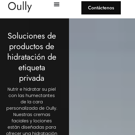
Contáctenos
Soluciones de
productos de
hidratación de
etiqueta
privada
Nutrir e hidratar su piel
con las humectantes
de la cara
personalizada de Oully.
Nuestras cremas
faciales y lociones
están diseñadas para
ofrecer una hidratación