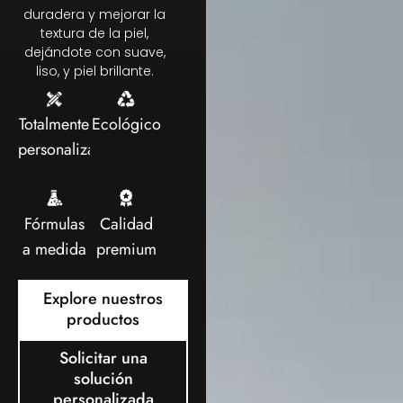
duradera y mejorar la
textura de la piel,
dejándote con suave,
liso, y piel brillante.
Totalmente
Ecológico
personalizable
Fórmulas
Calidad
a medida
premium
Explore nuestros
productos
Solicitar una
solución
personalizada