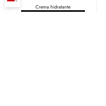
Crema hidratante
Obtenga un catálogo completo
1
2
3
Próximo »
Why Choose Oully's Moisturizer
Products
?