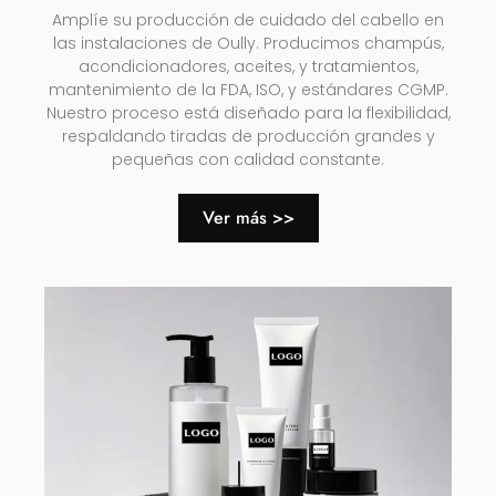
Amplíe su producción de cuidado del cabello en
las instalaciones de Oully. Producimos champús,
acondicionadores, aceites, y tratamientos,
mantenimiento de la FDA, ISO, y estándares CGMP.
Nuestro proceso está diseñado para la flexibilidad,
respaldando tiradas de producción grandes y
pequeñas con calidad constante.
Ver más >>