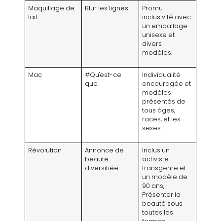
Maquillage de
Blur les lignes
Promu
lait
inclusivité avec
un emballage
unisexe et
divers
modèles.
Mac
#Qu'est-ce
Individualité
que
encouragée et
modèles
présentés de
tous âges,
races, et les
sexes.
Révolution
Annonce de
Inclus un
beauté
activiste
diversifiée
transgenre et
un modèle de
90 ans,
Présenter la
beauté sous
toutes les