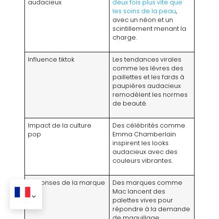
audacieux
deux fois plus vite que
les soins de la peau
,
avec un néon et un
scintillement menant la
charge.
Influence tiktok
Les tendances virales
comme les lèvres des
paillettes et les fards à
paupières audacieux
remodèlent les normes
de beauté.
Impact de la culture
Des célébrités comme
pop
Emma Chamberlain
inspirent les looks
audacieux avec des
couleurs vibrantes.
Réponses de la marque
Des marques comme
Mac lancent des
palettes vives pour
répondre à la demande
de maquillage