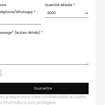
otre
Quantité désirée *
éléphone/Whatsapp
*
essage* (Autres détails)
*
Soumettre
Nous respectons votre confidentialité et toutes
es informations sont protégées.