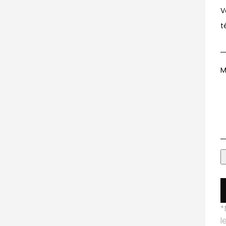
V
t
M
*
l