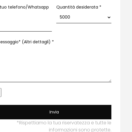
l tuo telefono/Whatsapp
Quantità desiderata *
essaggio* (Altri dettagli)
*
Invia
*Rispettiamo la tua riservatezza e tutte le
informazioni sono protette.