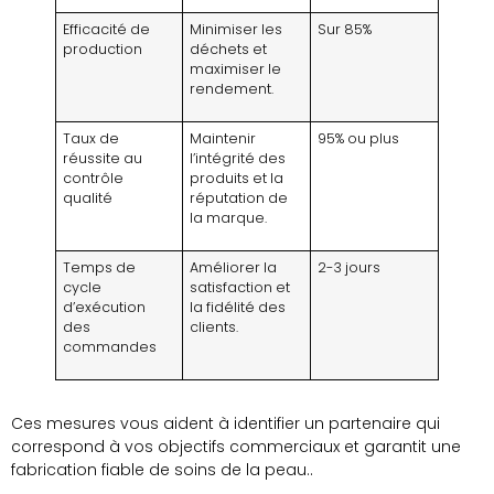
Efficacité de
Minimiser les
Sur 85%
production
déchets et
maximiser le
rendement.
Taux de
Maintenir
95% ou plus
réussite au
l’intégrité des
contrôle
produits et la
qualité
réputation de
la marque.
Temps de
Améliorer la
2-3 jours
cycle
satisfaction et
d’exécution
la fidélité des
des
clients.
commandes
Ces mesures vous aident à identifier un partenaire qui
correspond à vos objectifs commerciaux et garantit une
fabrication fiable de soins de la peau..