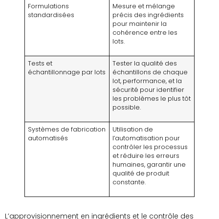
Formulations
Mesure et mélange
standardisées
précis des ingrédients
pour maintenir la
cohérence entre les
lots.
Tests et
Tester la qualité des
échantillonnage par lots
échantillons de chaque
lot, performance, et la
sécurité pour identifier
les problèmes le plus tôt
possible.
Systèmes de fabrication
Utilisation de
automatisés
l’automatisation pour
contrôler les processus
et réduire les erreurs
humaines, garantir une
qualité de produit
constante.
L’approvisionnement en ingrédients et le contrôle des