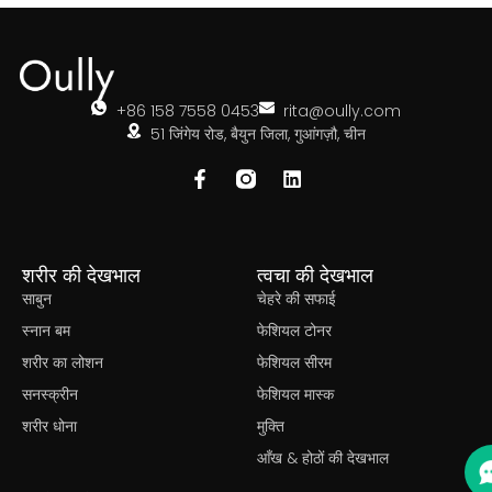
+86 158 7558 0453
rita@oully.com
51 जिंगेय रोड, बैयुन जिला, गुआंगज़ौ, चीन
शरीर की देखभाल
त्वचा की देखभाल
साबुन
चेहरे की सफाई
स्नान बम
फेशियल टोनर
शरीर का लोशन
फेशियल सीरम
सनस्क्रीन
फेशियल मास्क
शरीर धोना
मुक्ति
आँख & होठों की देखभाल