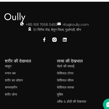
+86 158 7558 0453
rita@oully.com
51 जिंगेय रोड, बैयुन जिला, गुआंगज़ौ, चीन
शरीर की देखभाल
त्वचा की देखभाल
साबुन
चेहरे की सफाई
स्नान बम
फेशियल टोनर
शरीर का लोशन
फेशियल सीरम
सनस्क्रीन
फेशियल मास्क
शरीर धोना
मुक्ति
आँख & होठों की देखभाल